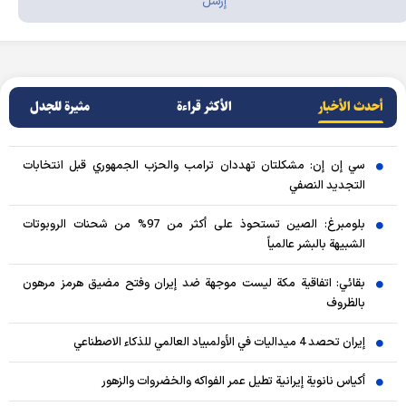
أحدث الأخبار
الأکثر قراءة
مثيرة للجدل
سي إن إن: مشكلتان تهددان ترامب والحزب الجمهوري قبل انتخابات
التجديد النصفي
بلومبرغ: الصين تستحوذ على أكثر من 97% من شحنات الروبوتات
الشبيهة بالبشر عالمياً
بقائي: اتفاقية مكة ليست موجهة ضد إيران وفتح مضيق هرمز مرهون
بالظروف
إيران تحصد 4 ميداليات في الأولمبياد العالمي للذكاء الاصطناعي
أكياس نانوية إيرانية تطيل عمر الفواكه والخضروات والزهور