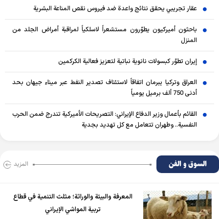
عقار تجريبي يحقق نتائج واعدة ضد فيروس نقص المناعة البشرية
باحثون أميركيون يطوّرون مستشعراً لاسلكياً لمراقبة أمراض الجلد من
المنزل
إيران تطوّر كبسولات نانوية نباتية لتعزيز فعالية الكركمين
العراق وتركيا يبرمان اتفاقاً لاستئناف تصدير النفط عبر ميناء جيهان بحد
أدنى 750 ألف برميل يومياً
القائم بأعمال وزير الدفاع الإيراني: التصريحات الأميركية تندرج ضمن الحرب
النفسية.. وطهران تتعامل مع كل تهديد بجدية
السوق و الفن
المزید
المعرفة والبيئة والوراثة؛ مثلث التنمية في قطاع
تربية المواشي الإيراني