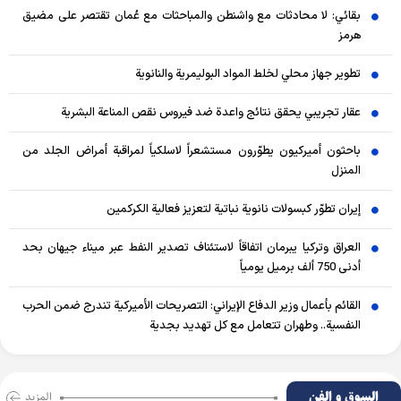
بقائي: لا محادثات مع واشنطن والمباحثات مع عُمان تقتصر على مضيق
هرمز
تطوير جهاز محلي لخلط المواد البوليمرية والنانوية
عقار تجريبي يحقق نتائج واعدة ضد فيروس نقص المناعة البشرية
باحثون أميركيون يطوّرون مستشعراً لاسلكياً لمراقبة أمراض الجلد من
المنزل
إيران تطوّر كبسولات نانوية نباتية لتعزيز فعالية الكركمين
العراق وتركيا يبرمان اتفاقاً لاستئناف تصدير النفط عبر ميناء جيهان بحد
أدنى 750 ألف برميل يومياً
القائم بأعمال وزير الدفاع الإيراني: التصريحات الأميركية تندرج ضمن الحرب
النفسية.. وطهران تتعامل مع كل تهديد بجدية
السوق و الفن
المزید