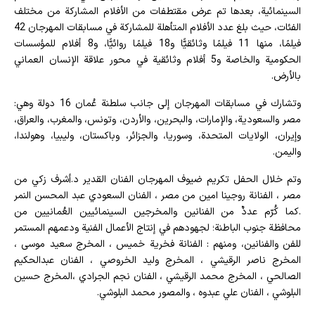
السينمائية، بعدها تم عرض مقتطفات من الأفلام المشاركة من مختلف
الفئات، حيث بلغ عدد الأفلام المتأهلة للمشاركة في مسابقات المهرجان 42
فيلمًا، منها 11 فيلمًا وثائقيًّا و18 فيلمًا روائيًّا، و8 أفلام للمؤسسات
الحكومية والخاصة و5 أفلام وثائقية في محور علاقة الإنسان العماني
بالأرض.
وتشارك في مسابقات المهرجان إلى جانب سلطنة عُمان 16 دولة وهي:
مصر والسعودية، والإمارات، والبحرين، والأردن، وتونس، والمغرب، والعراق،
وإيران، الولايات المتحدة، وسوريا، والجزائر، وباكستان، وليبيا، وهولندا،
واليمن.
وتم خلال الحفل تكريم ضيوف المهرجان الفنان القدير د.أشرف زكي من
مصر ، الفنانة روجينا امين من مصر ، الفنان السعودي عبد المحسن النمر
.كما كُرّم عددٌ من الفنانين والمخرجين السينمائيين العُمانيين من
محافظة جنوب الباطنة؛ لجهودهم في إنتاج الأعمال الفنية ودعمهم المستمر
للفن والفنانين، ومنهم : الفنانة فخرية خميس ، المخرج سعيد موسى ،
المخرج ناصر الرقيشي ، المخرج وليد الخروصي ، الفنان عبدالحكيم
الصالحي ، المخرج محمد الرقيشي ، الفنان نجم الجرادي ،المخرج حسين
البلوشي ، الفنان علي عبدوه ، والمصور محمد البلوشي.