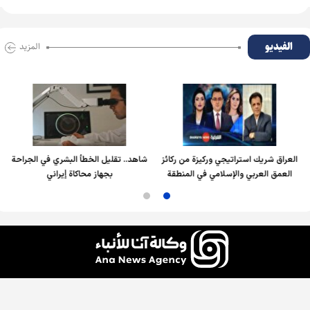
الفیدیو
المزید
العراق شريك استراتيجي وركيزة من ركائز
شاهد.. تقليل الخطأ البشري في الجراحة
العمق العربي والإسلامي في المنطقة
بجهاز محاكاة إيراني
جميع الحقوق محفوظة لوكالة آنا للأنباء، ويُسمح باستخدام الأخبار والمحتوى مع ذكر المصدر.
التصميم والإنتاج:
إيران سمانه