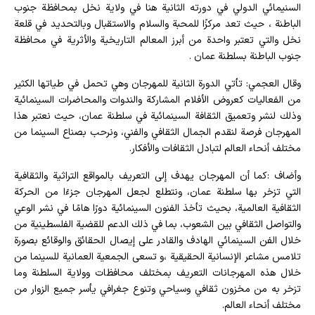
السنيمائي الدولي في دورته الثانية هنا في ولاية نخل بمحافظة جنوب
الباطنة ، حيث تعد مركزًا للمحبة والسلام والاستقبال وبالتحديد في قلعة
نخل والتي تعتبر واحدة من أبرز المعالم التاريخية والأثرية في محافظة
جنوب الباطنة بسلطنة عمان .
وقال العجمي: تأتي الدورة الثانية للمهرجان وهي تحمل في طياتها الكثير
من الفعاليات كعروض الأفلام المشاركة والندوات والمحاضرات السينمائية
وذلك لنشر وتعميق الثقافة السينمائية في سلطنة عمان، حيث نعتبر هذا
المهرجان فرصة لنقدم الجمال الثقافي والفني، ونرحب بصناع السينما من
مختلف أنحاء العالم لتبادل الثقافات والأفكار.
وأضاف :كما أن المهرجان يهدف إلى التعريف بالمواقع التراثية والثقافية
التي تزخر بها سلطنة عمان، ونتطلع لجعل المهرجان جزءًا من الحركة
الثقافية العالمية، بحيث تأخذ الفنون السينمائية دورًا هامًا في نشر الوعي
والتواصل الثقافي بين الشعوب، بما في ذلك الدعم للقضية الفلسطينية من
خلال الفن السينمائي الهادف والقادر على إيصال الحقائق والوقائع بصورة
تلامس مشاعر الإنسانية الحقيقية ،و تسعى الجمعية العمانية للسينما من
خلال هذه المهرجانات التعريف بمختلف محافظات وولاية السلطنة وما
تزخر به من مخزون ثقافي وسياحي وتنوع جغرافي يأسر جميع الزوار من
مختلف أنحاء العالم.