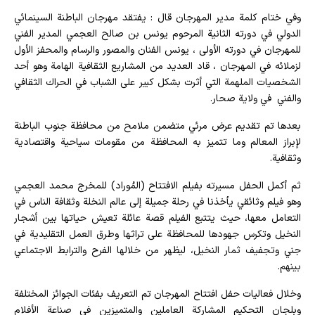
وفي ختام كلمة مدير المهرجان قال : يفتقد مهرجان الباطنة السينمائي
الدولي في دورته الثانية المرحوم يونس بن صالح العجمي المدير الفني
للمهرجان في دورته الأولى ، يونس الفنان والمصور والرسام والمحفز الأول
لزملائه في المهرجان ، قاد العديد من المشاريع الثقافية الهامة وهو أحد
الشخصيات الملهمة التي أثرت بشكل كبير على الشباب في الحراك الثقافي
والفني في ولاية صحار.
بعدها تم تقديم عرض مرئي متضمن ملامح من محافظة جنوب الباطنة
لإبراز المعالم وما تتميز به المحافظة من مقومات سياحية واقتصادية
وثقافية.
ثم أكمل الحفل مسيرته بفيلم الافتتاح (المُوراد) للمخرج محمد العجمي
وهو فيلم وثائقي يأخذنا في رحلة جميلة إلى عالم النخلة وثقافة الناس في
التعامل معها، حيث يتتبع الفيلم قصة عائلة تعيش حياتها بين أشجار
النخيل وتكرس جهودها للمحافظة على تراثها وطرق العمل التقليدية في
جني وتجفيف ثمار النخيل، ليظهر من خلالها الفرح والترابط الاجتماعي
بينهم.
وخلال فعاليات حفل افتتاح المهرجان تم التعريف بفئات الجوائز المختلفة
وبلجان التحكيم المشاركة العاملين والمتميزين في صناعة الأفلام