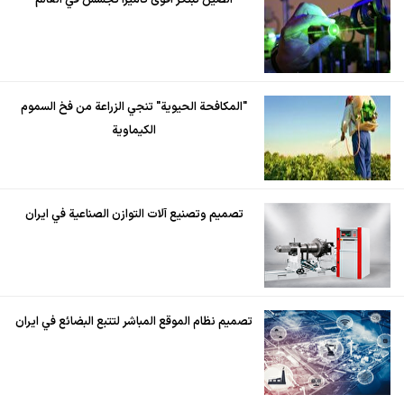
الصين تبتكر أقوى كاميرا تجسس في العالم
"المكافحة الحيوية" تنجي الزراعة من فخ السموم
الكيماوية
تصميم وتصنيع آلات التوازن الصناعية في ايران
تصميم نظام الموقع المباشر لتتبع البضائع في ايران