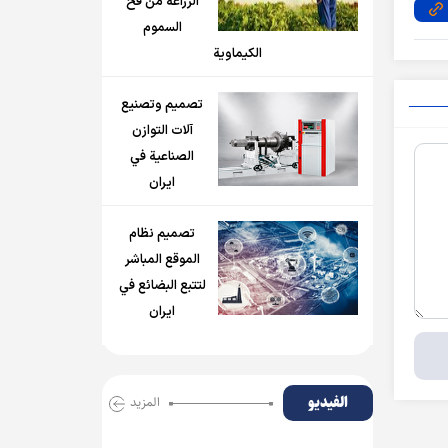
الزراعة من فخ
السموم
الكيماوية
تصميم وتصنيع
آلات التوازن
الصناعية في
ايران
تصميم نظام
الموقع المباشر
لتتبع البضائع في
ايران
الفیدیو
المزید