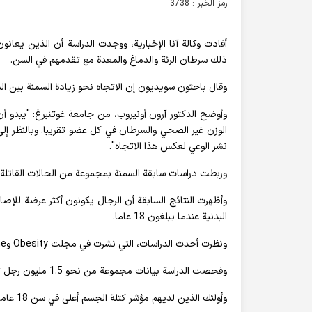
رمز الخبر : 3738
ذلك سرطان الرئة والدماغ والمعدة مع تقدمهم في السن.
وقال باحثون سويديون إن الاتجاه نحو زيادة السمنة بين ال
وأوضح الدكتور آرون أونيروب، من جامعة غوتنبرغ: "يبدو أ
الوزن غير الصحي والسرطان في كل عضو تقريبا. وبالنظر إلى 
نشر الوعي لعكس هذا الاتجاه".
وربطت دراسات سابقة السمنة بمجموعة من الحالات القاتلة،
وأظهرت النتائج السابقة أن الرجال يكونون أكثر عرضة للإ
البدنية عندما يبلغون 18 عاما.
ونظرت أحدث الدراسات، التي نشرت في مجلت Obesity وCancer Medicine في كيفية تأثير مستوى الوزن على المخاطر.
وفحصت الدراسة بيانات مجموعة من نحو 1.5 مليون رجل تم تتبعهم لمدة 31 عاما في المتوسط.
وأولئك الذين لديهم مؤشر كتلة الجسم أعلى في سن 18 عاما كانوا أكثر عرضة لخطر الإصابة بما يلي: