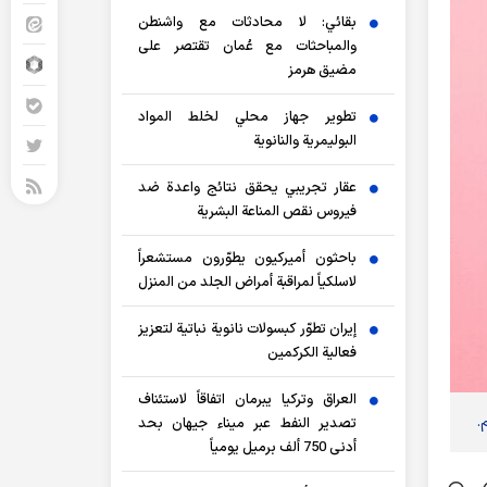
بقائي: لا محادثات مع واشنطن
والمباحثات مع عُمان تقتصر على
مضيق هرمز
تطوير جهاز محلي لخلط المواد
البوليمرية والنانوية
عقار تجريبي يحقق نتائج واعدة ضد
فيروس نقص المناعة البشرية
باحثون أميركيون يطوّرون مستشعراً
لاسلكياً لمراقبة أمراض الجلد من المنزل
إيران تطوّر كبسولات نانوية نباتية لتعزيز
فعالية الكركمين
العراق وتركيا يبرمان اتفاقاً لاستئناف
تصدير النفط عبر ميناء جيهان بحد
أدنى 750 ألف برميل يومياً