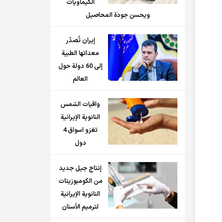
الكيماويات
ويحسن جودة المحاصيل
إيران تُصدّر
معداتها الطبية
إلى 60 دولة حول
العالم
واقيات الشمس
النانوية الإيرانية
تغزو اسواق 4
دول
إنتاج جيل جديد
من الكومبوزيتات
النانوية الإيرانية
لترميم الأسنان