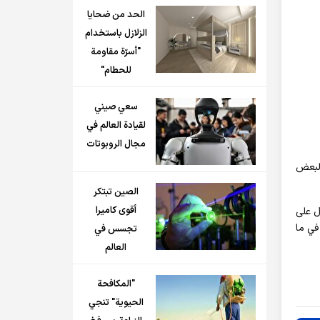
الحد من ضحايا
الزلازل باستخدام
"أسرّة مقاومة
للحطام"
سعي صيني
لقيادة العالم في
مجال الروبوتات
ين على أنه "طبيعي" - من 20 إلى 25 - بالنسبة لبعض
الصين تبتكر
أقوى كاميرا
ل على
في ما
تجسس في
العالم
"المكافحة
الحيوية" تنجي