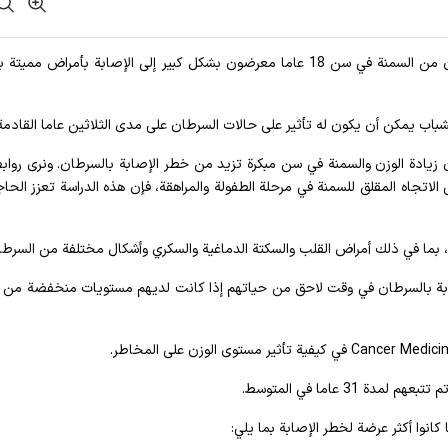
أفادت وکالة آنا الإخباریة، ووجدت الدراسة أن الذين يعانون من السمنة في سن 18 عاما معرضون بشكل كبير إلى الإصابة بأمراض 
شباب يمكن أن يكون له تأثير على حالات السرطان على مدى الثلاثين عاما القادمة
ن زيادة الوزن والسمنة في سن مبكرة تزيد من خطر الإصابة بالسرطان. ونرى رواب
الاتجاه المقلق للسمنة في مرحلة الطفولة والمراهقة، فإن هذه الدراسة تعزز الحاج
 بما في ذلك أمراض القلب والسكتة الدماغية والسكري وأشكال مختلفة من السرطا
صابة بالسرطان في وقت لاحق من حياتهم إذا كانت لديهم مستويات منخفضة من ال