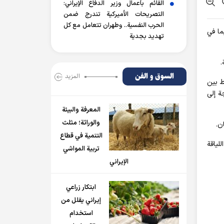
القائم بأعمال وزير الدفاع الإيراني:
التصريحات الأميركية تندرج ضمن
الحرب النفسية.. وطهران تتعامل مع كل
مميتة بما في
تهديد بجدية
.
السوق و الفن
المزید
ط بين
ة إلى
المعرفة والبيئة
والوراثة؛ مثلث
ن.
التنمية في قطاع
لياقة
تربية المواشي
الإيراني
ابتكار زراعي
إيراني يقلل من
استخدام