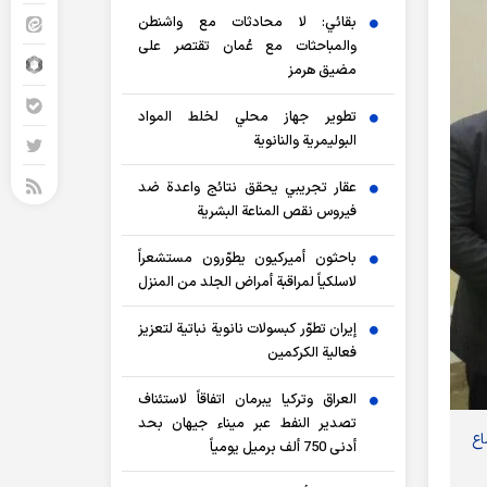
بقائي: لا محادثات مع واشنطن
والمباحثات مع عُمان تقتصر على
مضيق هرمز
تطوير جهاز محلي لخلط المواد
البوليمرية والنانوية
عقار تجريبي يحقق نتائج واعدة ضد
فيروس نقص المناعة البشرية
باحثون أميركيون يطوّرون مستشعراً
لاسلكياً لمراقبة أمراض الجلد من المنزل
إيران تطوّر كبسولات نانوية نباتية لتعزيز
فعالية الكركمين
العراق وتركيا يبرمان اتفاقاً لاستئناف
تصدير النفط عبر ميناء جيهان بحد
اع
أدنى 750 ألف برميل يومياً