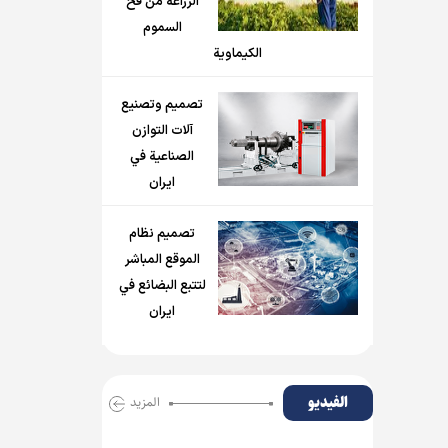
الزراعة من فخ
السموم
الكيماوية
تصميم وتصنيع
آلات التوازن
الصناعية في
ايران
تصميم نظام
الموقع المباشر
لتتبع البضائع في
ايران
الفیدیو
المزید