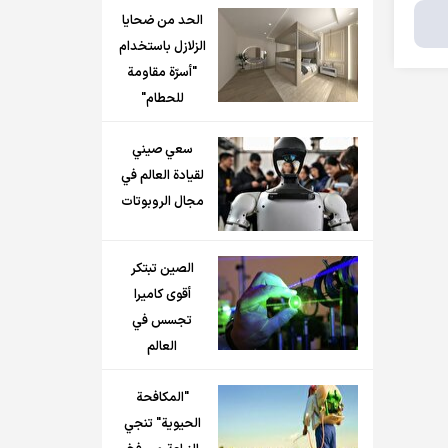
الحد من ضحايا
الزلازل باستخدام
"أسرّة مقاومة
للحطام"
سعي صيني
لقيادة العالم في
مجال الروبوتات
الصين تبتكر
أقوى كاميرا
تجسس في
العالم
"المكافحة
الحيوية" تنجي