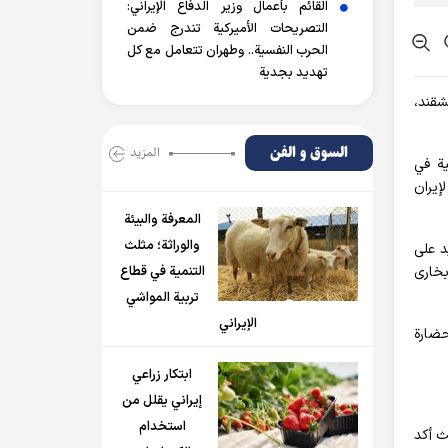
القائم بأعمال وزير الدفاع الإيراني:
التصريحات الأميركية تندرج ضمن
الحرب النفسية.. وطهران تتعامل مع كل
تهديد بجدية
شقند،
السوق و الفن
المزید
ية في
إيران
المعرفة والبيئة
والوراثة؛ مثلث
د على
التنمية في قطاع
بخارى
تربية المواشي
الإيراني
حضارة
ابتكار زراعي
إيراني يقلل من
استخدام
ث أكد