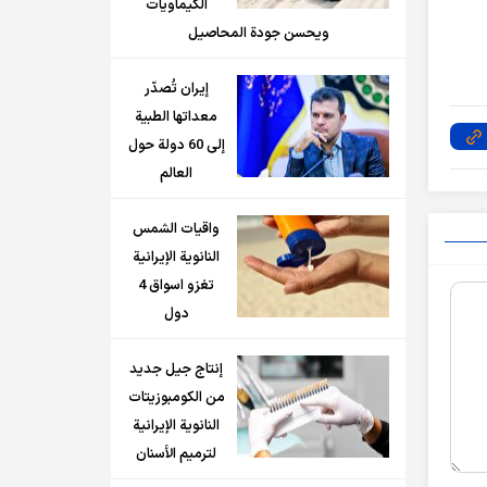
الكيماويات
ويحسن جودة المحاصيل
إيران تُصدّر
معداتها الطبية
إلى 60 دولة حول
العالم
واقيات الشمس
النانوية الإيرانية
تغزو اسواق 4
دول
إنتاج جيل جديد
من الكومبوزيتات
النانوية الإيرانية
لترميم الأسنان