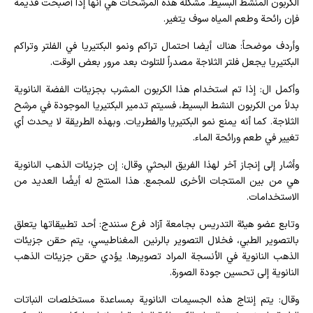
الكربون المنشط البسيط. مشكلة هذه المرشحات هي أنها إذا أصبحت قديمة
فإن رائحة وطعم المياه سوف يتغير.
وأردف موضحاً: هناك أيضا احتمال تراكم ونمو البكتيريا في الفلتر وتراكم
البكتيريا يجعل فلتر الثلاجة مصدراً للتلوث بعد مرور بعض الوقت.
وأكمل ال: إذا تم استخدام هذا الكربون المشرب بجزيئات الفضة النانوية
بدلاً من الكربون النشط البسيط، فسيتم تدمير البكتيريا الموجودة في مرشح
الثلاجة. كما أنه يمنع نمو البكتيريا والفطريات. وبهذه الطريقة لا يحدث أي
تغيير في طعم ورائحة الماء.
وأشار إلى إنجاز آخر لهذا الفريق البحثي وقال: إن جزيئات الذهب النانوية
هي من بين المنتجات الأخرى للمجمع. هذا المنتج له أيضًا العديد من
الاستخدامات.
وتابع عضو هيئة التدريس بجامعة آزاد فرع سنندج: أحد تطبيقاتها يتعلق
بالتصوير الطبي، فخلال التصوير بالرنين المغناطيسي، يتم حقن جزيئات
الذهب النانوية في الأنسجة المراد تصويرها. يؤدي حقن جزيئات الذهب
النانوية إلى تحسين جودة الصورة.
وقال: يتم إنتاج هذه الجسيمات النانوية بمساعدة مستخلصات النباتات