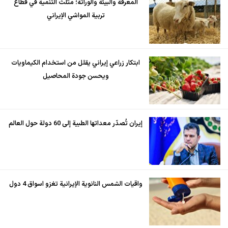
المعرفة والبيئة والوراثة؛ مثلث التنمية في قطاع
تربية المواشي الإيراني
ابتكار زراعي إيراني يقلل من استخدام الكيماويات
ويحسن جودة المحاصيل
إيران تُصدّر معداتها الطبية إلى 60 دولة حول العالم
واقيات الشمس النانوية الإيرانية تغزو اسواق 4 دول