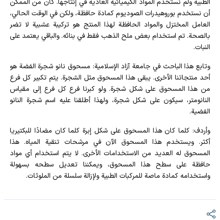
الطبية ولم نستخدم المواد الكيميائية العادية في إنتاجها. كان من الممكن
أن نستخدم بوروهيدرات الصوديوم كمادة حافظة، ولكن في الوقت الحالي،
العامل المختزل والمواد الحافظة لهذا المنتج هو تركيبة عشبية لا تضر
بالصحة. تم استخدام بعض ملح الذهب فقط في بنائه. والباقي يعتمد على
النبات.
وتابع هذا الباحث في جامعة آزاد الإسلامية: مسحوق نانو شجرة الفضة هو
أحد منتجاتنا الأخرى. يبقى هذا المسحوق مثل الشجرة. يتم تكبير كل فرع
من هذا المسحوق على شكل شجرة. ولو كبرنا فرع كل فرع إلى مقياس
النانومتر، سيكون على شكل شجرة، ولهذا أطلقنا عليه اسم شجرة النانو
الفضية.
وأردف: كلما كان هذا المسحوق على شكل إبرة كلما كان مضادًا للبكتيريا
أكثر. ويستخدم هذا المسحوق الآن في مرشحات تنقية المياه. هذا
المسحوق له العديد من الاستخدامات الأخرى. لا يتم استخدام أي مواد
حافظة على سطح هذا المسحوق، ويمكننا تعديل سطحه بسهولة
واستخدامه كمادة ماصة للمركبات الطبية ولإزالة سلسلة من الملوثات.