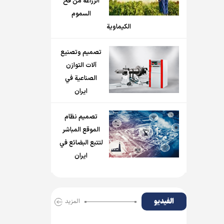
الزراعة من فخ
السموم
الكيماوية
تصميم وتصنيع
آلات التوازن
الصناعية في
ايران
تصميم نظام
الموقع المباشر
لتتبع البضائع في
ايران
الفیدیو
المزید