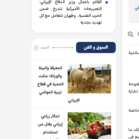
القائم بأعمال وزير الدفاع الإيراني:
في
التصريحات الأميركية تندرج ضمن
الحرب النفسية.. وطهران تتعامل مع كل
تهديد بجدية
السوق و الفن
المزید
لامية
المعرفة والبيئة
والوراثة؛ مثلث
فتوحة
التنمية في قطاع
تجارة
تربية المواشي
الإيراني
وخاصة
ابتكار زراعي
إيراني يقلل من
لك ما
استخدام
ت المصب والمنبع في