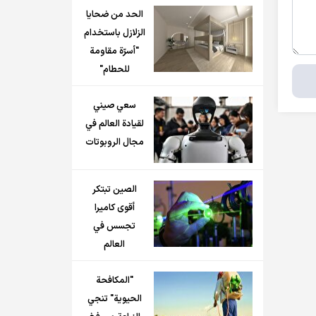
الحد من ضحايا
الزلازل باستخدام
"أسرّة مقاومة
للحطام"
سعي صيني
لقيادة العالم في
مجال الروبوتات
الصين تبتكر
أقوى كاميرا
تجسس في
العالم
"المكافحة
الحيوية" تنجي