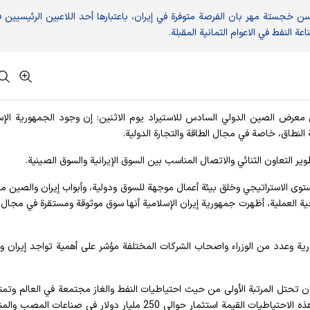
حسن خجستة مهر بان الفرصة متوفرة في إيران، باعتبارها أحد اللاعبين الرئيسيين 
 معرض الصين الدولي السادس للاستيراد يوم الاثنين: إن وجود الجمهورية الإس
النطاق، خاصة في مجال الطاقة والتجارة الدولية.
ير التعاون الثنائي والاتصال المناسب بين السوق الإيرانية والسوق الصينية.
توى الاستراتيجي وخلق بيئة أعمال موجهة للسوق ودولية، وأبواب إيران والصين م
ية العملية، أظهرت جمهورية إيران الإسلامية أنها سوق موثوقة ومستقرة في مجال 
رية وعدد من الوزراء واصحاب الشركات المختلفة مؤشر على أهمية تواجد إيران 
يران تحتل المرتبة الأولى من حيث احتياطيات النفط والغاز مجتمعة في العالم وتمت
يعادل حوالي 340 مليار برميل من النفط الخام، وتتطلب هذه الاحتياطيات القيمة استثمار حوالي 250 مليار دولار في صناعا