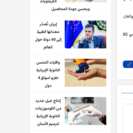
الكيماويات
ويحسن جودة المحاصيل
 حقول النفط والغاز،
إيران تُصدّر
معداتها الطبية
وأضاف: هناك فرصة استثمار نحو 35 مليار دولار لإنشاء طاقة تكرير جديدة تبلغ حوالي 40 مليون طن سنويا في مشاريع البتروكيماويات ونحو 80
إلى 60 دولة حول
العالم
واقيات الشمس
النانوية الإيرانية
تغزو اسواق 4
دول
إنتاج جيل جديد
من الكومبوزيتات
النانوية الإيرانية
لترميم الأسنان