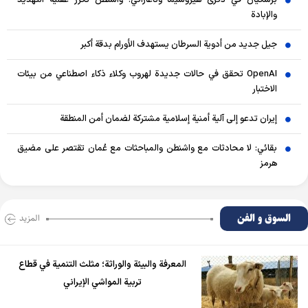
بزشكيان في ذكرى هيروشيما وناغازاكي: واشنطن تكرر عقلية التهديد
والإبادة
جيل جديد من أدوية السرطان يستهدف الأورام بدقة أكبر
OpenAI تحقق في حالات جديدة لهروب وكلاء ذكاء اصطناعي من بيئات
الاختبار
إيران تدعو إلى آلية أمنية إسلامية مشتركة لضمان أمن المنطقة
بقائي: لا محادثات مع واشنطن والمباحثات مع عُمان تقتصر على مضيق
هرمز
السوق و الفن
المزید
المعرفة والبيئة والوراثة؛ مثلث التنمية في قطاع
تربية المواشي الإيراني