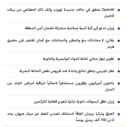
OpenAI تحقق في حالات جديدة لهروب وكلاء ذكاء اصطناعي من بيئات
الاختبار
إيران تدعو إلى آلية أمنية إسلامية مشتركة لضمان أمن المنطقة
بقائي: لا محادثات مع واشنطن والمباحثات مع عُمان تقتصر على مضيق
هرمز
تطوير جهاز محلي لخلط المواد البوليمرية والنانوية
عقار تجريبي يحقق نتائج واعدة ضد فيروس نقص المناعة البشرية
باحثون أميركيون يطوّرون مستشعراً لاسلكياً لمراقبة أمراض الجلد من
المنزل
إيران تطوّر كبسولات نانوية نباتية لتعزيز فعالية الكركمين
العراق وتركيا يبرمان اتفاقاً لاستئناف تصدير النفط عبر ميناء جيهان بحد
أدنى 750 ألف برميل يومياً