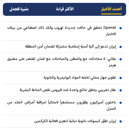
أحدث الأخبار
الأکثر قراءة
مثيرة للجدل
OpenAI تحقق في حالات جديدة لهروب وكلاء ذكاء اصطناعي من بيئات
الاختبار
إيران تدعو إلى آلية أمنية إسلامية مشتركة لضمان أمن المنطقة
بقائي: لا محادثات مع واشنطن والمباحثات مع عُمان تقتصر على مضيق
هرمز
تطوير جهاز محلي لخلط المواد البوليمرية والنانوية
عقار تجريبي يحقق نتائج واعدة ضد فيروس نقص المناعة البشرية
باحثون أميركيون يطوّرون مستشعراً لاسلكياً لمراقبة أمراض الجلد من
المنزل
إيران تطوّر كبسولات نانوية نباتية لتعزيز فعالية الكركمين