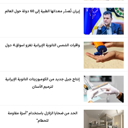
إيران تُصدّر معداتها الطبية إلى 60 دولة حول العالم
واقيات الشمس النانوية الإيرانية تغزو اسواق 4 دول
إنتاج جيل جديد من الكومبوزيتات النانوية الإيرانية
لترميم الأسنان
الحد من ضحايا الزلازل باستخدام "أسرّة مقاومة
للحطام"