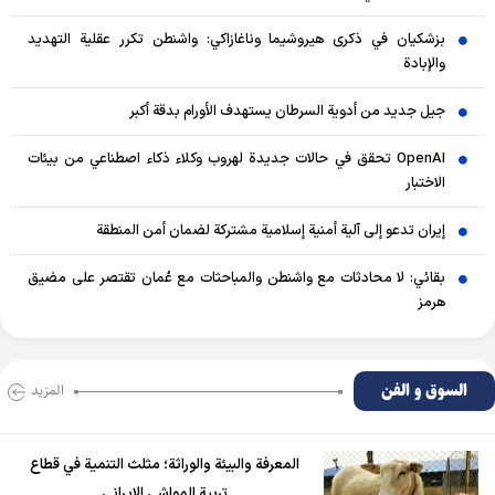
بزشكيان في ذكرى هيروشيما وناغازاكي: واشنطن تكرر عقلية التهديد
والإبادة
جيل جديد من أدوية السرطان يستهدف الأورام بدقة أكبر
OpenAI تحقق في حالات جديدة لهروب وكلاء ذكاء اصطناعي من بيئات
الاختبار
إيران تدعو إلى آلية أمنية إسلامية مشتركة لضمان أمن المنطقة
بقائي: لا محادثات مع واشنطن والمباحثات مع عُمان تقتصر على مضيق
هرمز
السوق و الفن
المزید
المعرفة والبيئة والوراثة؛ مثلث التنمية في قطاع
تربية المواشي الإيراني