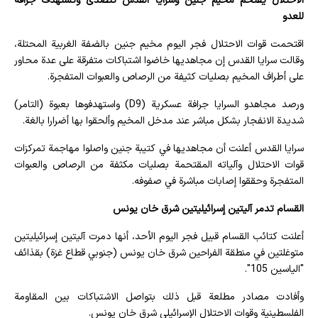
الاحتلال يقتحم مخيم جنين وسرايا القدس تتصدى وتستهدف جرافة
للعدو
اقتحمت قوات الاحتلال فجر اليوم مخيم جنين بالضفة الغربية المحتلة،
وقالت سرايا القدس إن مجاهديها خاضوا اشتباكات متفرقة على عدة محاور
على أطراف المخيم بصليات كثيفة من الرصاص والعبوات المتفجرة.
ورصد مجاهدو السرايا جرافة عسكرية (D9) واستهدفوها بعبوة (التامر)
شديدة الانفجار بشكل مباشر عند مدخل المخيم وألحقوا بها أضرارا بالغة.
سرايا القدس أعلنت أن مجاهديها في كتيبة جنين واصلوا مهاجمة تمركزات
قوات الاحتلال وآلياته المقتحمة بصليات مكثفة من الرصاص والعبوات
المتفجرة وحققوا إصابات مباشرة في صفوفه.
القسام تدمر آليتين إسرائيليتين شرق خان يونس
أعلنت كتائب القسام قبيل فجر اليوم الأحد، أنها دمرت آليتين إسرائيليتين
متوغلتين في منطقة الفراحين شرق خان يونس (جنوبي قطاع غزة) بقذائف
"الياسين 105".
وأفادت مصادر مطلعة قبل ذلك بتواصل الاشتباكات بين المقاومة
الفلسطينية وقوات الاحتلال الإسرائيلي شرق خان يونس.