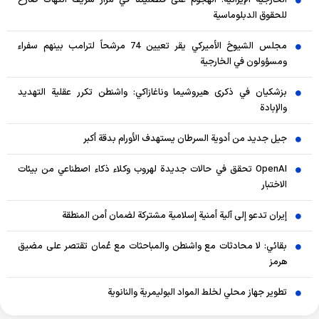
للحقوق الدبلوماسية
مجلس الشيوخ الأميركي يقر تعيين 74 مرشحاً لترامب بينهم سفراء
ومسؤولون في الخارجية
بزشكيان في ذكرى هيروشيما وناغازاكي: واشنطن تكرر عقلية التهديد
والإبادة
جيل جديد من أدوية السرطان يستهدف الأورام بدقة أكبر
OpenAI تحقق في حالات جديدة لهروب وكلاء ذكاء اصطناعي من بيئات
الاختبار
إيران تدعو إلى آلية أمنية إسلامية مشتركة لضمان أمن المنطقة
بقائي: لا محادثات مع واشنطن والمباحثات مع عُمان تقتصر على مضيق
هرمز
تطوير جهاز محلي لخلط المواد البوليمرية والنانوية