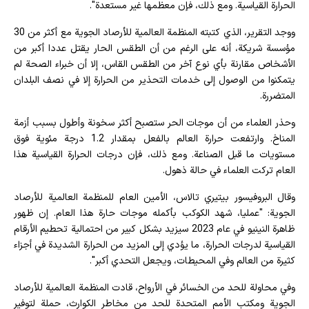
الحرارة القياسية. ومع ذلك، فإن معظمها غير مستعدة".
ووجد التقرير، الذي كتبته المنظمة العالمية للأرصاد الجوية مع أكثر من 30
مؤسسة شريكة، أنه على الرغم من أن الطقس الحار يقتل عددا أكبر من
الأشخاص مقارنة بأي نوع آخر من الطقس القاس، إلا أن خبراء الصحة لم
يتمكنوا من الوصول إلى خدمات التحذير من الحرارة إلا في نصف البلدان
المتضررة.
وحذر العلماء من أن موجات الحر ستصبح أكثر سخونة وأطول بسبب أزمة
المناخ. وارتفعت حرارة العالم بالفعل بمقدار 1.2 درجة مئوية فوق
مستويات ما قبل الصناعة. ومع ذلك، فإن درجات الحرارة القياسية هذا
العام تركت العلماء في حالة ذهول.
وقال البروفيسور بيتيري تالاس، الأمين العام للمنظمة العالمية للأرصاد
الجوية: "عمليا، شهد الكوكب بأكمله موجات حارة هذا العام. إن ظهور
ظاهرة النينيو في عام 2023 سيزيد بشكل كبير من احتمالية تحطيم الأرقام
القياسية لدرجات الحرارة، ما يؤدي إلى المزيد من الحرارة الشديدة في أجزاء
كثيرة من العالم وفي المحيطات، ويجعل التحدي أكبر".
وفي محاولة للحد من الخسائر في الأرواح، قادت المنظمة العالمية للأرصاد
الجوية ومكتب الأمم المتحدة للحد من مخاطر الكوارث، حملة لتوفير