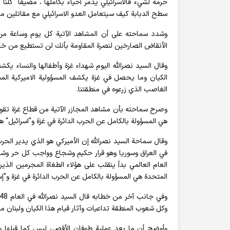
حرمة لشيء فالاسرائيلي يدمر أحياء بكاملها"، مضيفا "كلنا
سطح الدبابة كيف سيتعامل العدو الاسرائيلي مع مقاتلين من 
وشدد سماحته على أن المشاهد الآتية كل يوم وساعة من 
الأنقاض الصارخين لنصرة المقاومة بأنك لن تستطيع من خلا
وقال السيد نصرالله اليوم شهداء غزة وأطفالها والنساء يك
الكيان وما يحصل في غزة يكشف المسؤولية الاميركية المب
الغاصب الذي زرعوه في منطقتنا.
وصرح سماحته بأن مشاهد المجازر الآتية من قطاع غزة تقول ل
هي المسؤولة بالكامل عن الحرب الدائرة في غزة و"اسرائيل" هي
وقال سماحة السيد نصرالله إن الأميركي هو الذي يدير الحرب 
في العراق وسوريا وهو قرار حكيم وشجاع وواجب كل حر وشريف 
العام العالمي بدأ ينقلب على هؤلاء الطغاة المجرمين الذين
المتحدة هي المسؤولة بالكامل عن الحرب الدائرة في غزة و"إس
وكل شعوب المنطقة تداعيات وآثار قيام هذا الكيان ولبنان م
وأوضح أن ما بعد عملية طوفان الأقصى ليس كما قبلها و