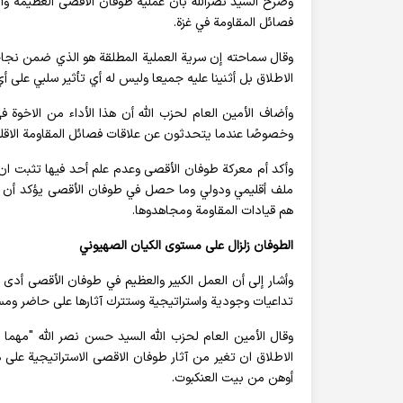
وصرح السيد نصرالله بأن عملية طوفان الأقصى العظيمة والم
فصائل المقاومة في غزة.
وقال سماحته إن سرية العملية المطلقة هو الذي ضمن نجاحه
الاطلاق بل أثنينا عليه جميعا وليس له أي تأثير سلبي على أ
وأضاف الأمين العام لحزب الله أن هذا الأداء من الاخوة ف
وخصوصًا عندما يتحدثون عن علاقات فصائل المقاومة الاقلي
وأكد أم معركة طوفان الأقصى وعدم علم أحد فيها تثبت ا
ملف أقليمي ودولي وما حصل في طوفان الأقصى يؤكد أن إير
هم قيادات المقاومة ومجاهدوها.
الطوفان زلزال على مستوى الكيان الصهيوني
وأشار إلى أن العمل الكبير والعظيم في طوفان الأقصى أد
تداعيات وجودية واستراتيجية وستترك آثارها على حاضر ومست
وقال الأمين العام لحزب الله السيد حسن نصر الله "مهما
الاطلاق ان تغير من آثار طوفان الاقصى الاستراتيجية على
أوهن من بيت العنكبوت.