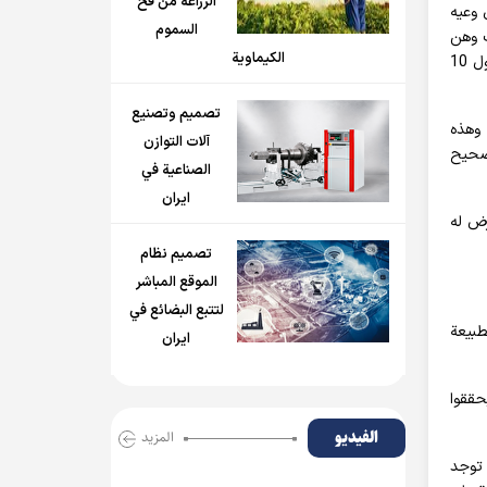
الزراعة من فخ
 وعيه
السموم
ف وهن
الكيماوية
وضعف هذا الكيان، بحيث أن يأتي الجنرالات الاميركيون الى الكيان وفتح المخازن الاميركية للجيش الاسرائيلي وطلب "اسرائيل" من اليوم الأول 10
تصميم وتصنيع
 وهذه
آلات التوازن
لصحيح
الصناعية في
ايران
ّض له
تصميم نظام
الموقع المباشر
لتتبع البضائع في
فس الطبيعة
ايران
ن دون تفاوض وتبادل ولمدة 33 يومًا لم يحققوا
الفیدیو
المزید
 توجد