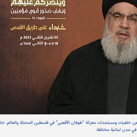
ث عن خلفيات ومستجدات معركة "طوفان الأقصى" في فلسطين المحتلة والعالم، خل
في مدن لبنانية مختلفة.