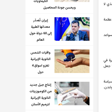
الكيماويات
ذي لا
ويحسن جودة المحاصيل
 عظمة
إيران تُصدّر
معداتها الطبية
إلى 60 دولة حول
سواعد
العالم
واقيات الشمس
النانوية الإيرانية
 السنوات الأخيرة في
تغزو اسواق 4
ا جعل
دول
سياسة
إنتاج جيل جديد
لندن.
من الكومبوزيتات
النانوية الإيرانية
لترميم الأسنان