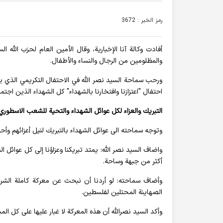
رمز الخبر : 3672
أفادت وکالة آنا الإخباریة، وقال الأمين العام لحزب الله 
والمظلومين من الرجال والنساء والأطفال.
ورحب سماحة السيد نصر الله في الاحتفال التكريمي الذي ين
احتفال "اعتزازنا وافتخارنا بالشهداء" كل الشهداء الذين اجت
التبريك والعزاء لكل عوائل الشهداء والتحية للشعب الاسطوري
وتوجه سماحته الى عوائل الشهداء بالتبريك لنيل أعزائهم وأحب
واضاف السيد نصر الله: يمتد تبريكنا وعزاؤنا إلى كل عوائ
أكثر من جبهة وساحة.
وأضاف سماحته: لو أردنا أن نبحث عن معركة كاملة الشرعية
الصهاينة المحتلين لفلسطين.
وأكد السيد نصرالله أن هذه المعركة لا غبار عليها على كل 