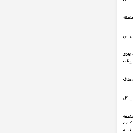
منطقة
مل من
ائلا:
 ووقف
لمطاف
به على كل
 المنطقة
 كانت
قواته