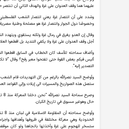
عليهما هما وقف العدوان على غزة والهدف الثاني أن تنتصر 
وشدد على أن انتصار غزة يعني انتصار الشعب الفلسطيني
وخصوصًا دول الجوار وانتصار غزة هو مصلحة وطنية مصرية وأ
وقال إن العدو يغرق في رمال غزة ولكنه يستقوي ويتهدد الشع
أجل وقف العدوان على غزة ولا يكفي التنديد بل اقطعوا العلاق
وأضاف سماحته للأسف كان الخطاب في السابق اقطعوا النفط 
أليس فيكم بعض القوة حتى تفتحوا معبر رفح؟ وقال "لا تك
التصدير إليه".
وأوضح السيد نصرالله بالرغم من كل التهديدات قام الشعب 
ستصل هذه الصواريخ والمسيرات الى إيلات وإلى القواعد الع
وصرح
حال وهوغير مسبوق في تاريخ الكيان.
وأوضح
الحدودية وهي معركة مختلفة في ظروفها وأهدافها واجراءات
ستسخر للهجوم على غزة وأخذتها باتجاهنا ولو كان موقفنا 