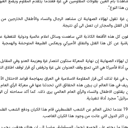
 شاهدنا بأم العين بطولات المقاومين في غزة فعندما يتقدم المقاوم ويضع العبو
هذا النوع".
غزة تقول لهؤلاء الصهاينة ان مشاهد الرجال والنساء والأطفال الخارجين م
ل القتل والمجازر ان تصل الى أي نتيجة.
شفون كل هذه الأقنعة الكاذبة التي ساهمت وسائل اعلام عالمية ودولية للتغطية ع
اشرة عن كل هذا القتل والنفاق الأميركي ويعكس الطبيعة المتوحشة والهمجية ل
هؤلاء الصهاينة إن نهاية المعركة ستكون انتصار غزة وهزيمة العدو وفي المقابل أ
 أداة فأميركا هي التي تمنع وقف العدوان على غزة وترفض أي قرار لوقف اطلاق النار
في غزة لذلك أتى قرار المقاومة الاسلامية في العراق بمهاجمة قواعد الاحتلال الأم
في هذا العالم ان يبيّن هذه الحقائق التي تحدثنا عنها في معركة الرأي العام و
 يقتلون الاطفال والنساء والرأي العام العالمي يرى ذلك. كما أكد سماحته أن الو
رائيل" مجرد أداة تنفيذية.
وفي جانب آخر من خطابه قال السيد نصرالله في العام 1948 عندما تخلى العالم عن الشعب الفلسطيني قام هذا الكيان ودفع الشعب 
ن اكثر الدول التي عانت من وجود هذا الكيان الغاصب.
هذا ما يحتم على الجميع تحمل المسؤولية، مشيرا إلى ان هناك هدفين يجب 