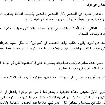
حماس في غزة.
 وانتصار الاسرى في فلسطين وكل فلسطين والقدس وكنيسة القيامة وشعوب ال
ردنية وسورية وأولًا وقبل كل الدول هو مصلحة وطنية لبنانية
ب اللبناني بدماء الأطفال والنساء في غزة والمساجد والكنائس فيها، فعليكم الع
ات واسحبوا السفراء.
عن أميركا واليوم نطلب بوقف التصدير الى "اسرائيل"! ثم سأل السيد نصرالله ق
في بيانات التنديد والشجب فيجب وقف العلاقات مع كيان العدو وقطع النفط عنه
اليمني بعدة مبادرات وأرسل صواريخه ومسيراته حتى لو أسقطوها لكن في نهاية ا
سكرية الاسرائيلية في جنوب فلسطين.
 سماحة السيد نصرالله "نحن دخلنا المعركة منذ 8 تشرين الأول وما يجري على جبهتنا اللبنانية مهم ومؤثر جدًا ولم يتم الاكتفاء 
 سماحته أن المقاومة الاسلامية في لبنان منذ 8 تشرين الأول تخوض معركة حقيقية لا يشعر بها الا من هو موجود بالفعل في
ها واستهدافاتها، مضيفا أن الجبهة اللبنانية خففت جزءا كبيرا من القوات التي
التضامن سياسيا والتظاهر لكان الاسرائيلي مرتاحا عند الحدود الشمالية وكانت 