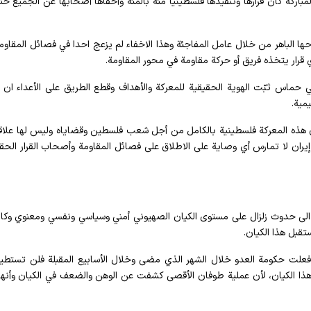
باركة كان قرارها وتنفيذها فلسطينيا مئة بالمئة وأخفاها أصحابها عن الجميع ح
ا الباهر من خلال عامل المفاجئة وهذا الاخفاء لم يزعج احدا في فصائل المقاوم
ي قرار يتخذه فريق أو حركة مقاومة في محور المقاومة.
ي حماس ثبّت الهوية الحقيقية للمعركة والأهداف وقطع الطريق على الأعداء ان ي
مية.
ن هذه المعركة فلسطينية بالكامل من أجل شعب فلسطين وقضاياه وليس لها علاق
ان لا تمارس أي وصاية على الاطلاق على فصائل المقاومة وأصحاب القرار الحق
ى الى حدوث زلزال على مستوى الكيان الصهيوني أمني وسياسي ونفسي ومعنوي وكا
قبل هذا الكيان.
 فعلت حكومة العدو خلال الشهر الذي مضى وخلال الأسابيع المقبلة فلن تستطي
 هذا الكيان، لأن عملية طوفان الأقصى كشفت عن الوهن والضعف في الكيان وأنه