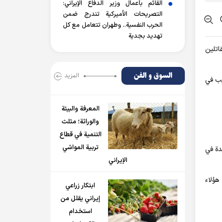
القائم بأعمال وزير الدفاع الإيراني:
التصريحات الأميركية تندرج ضمن
الحرب النفسية.. وطهران تتعامل مع كل
تهديد بجدية
اتلين
السوق و الفن
المزید
يب في
المعرفة والبيئة
والوراثة؛ مثلث
التنمية في قطاع
تربية المواشي
دة في
الإيراني
هؤلاء
ابتكار زراعي
إيراني يقلل من
استخدام