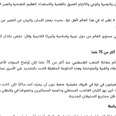
والبصيرة والوعي والالتزام العميق بالقضية والاستعداد العظيم للتضحية والصبر ال
 نظير له في هذا العالم لأهل غزة، بحيث يعجز اللسان والبيان عن التعبير عن
 مستوى العالم من دول عربية واسلامية وأميركا اللاتينية وقال: نخص بالذكر ال
ن 75 عاما
وصرح سماحة السيد حسن نصرالله بأنه معروف لكم وللعالم معاناة الشعب الفلسطيني منذ أكثر من 75 عاما لكن أوضاع
اء والغبية والمتوحشة وهذه الحكومة المتطرفة قامت بالتشديد على الأسرى مم
ن يعيشون في غزة في ظروف معيشية صعبة دون أن يحرك أحد ساكنًا لكن كانت 
ث كبير يهز الكيان الغاصب المستعلي وداعميه المستكبرين وخصوصًا في واشنطن و
 ظل مشاريع الاستيطان الجديدة.