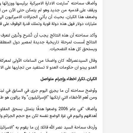
وأضاف سماحته "سارعت الادارة الاميركية برئيسها ووزرائه
ويقف على قدميه من جديد وهو لم يتمكن حتى الآن من استع
مليارات دولار فهل هذه دولة قوية وتملك قدرة الوقوف على ق
وأكد سماحته أن هذه النتائج يجب أن تُشرح وتُبيّن لنعر
النتائج أسست لمرحلة تاريخية جديدة لمصير دول المنطقة و
ويستحق كل هذه التضحيات.
وقال السيدنصرالله: كان واضحًا من الساعات الأولى لمعركة
العدو يبدو ان حكومات العدو لا تستفيد من تجاربها على الا
الكيان..تكرار اخطاء وإجرام متواصل
ومن أهم الأخطاء التي ارتكبها "الإسرائيليون" ولا يزالون هو ط
أهدافهم واليوم في غزة الوضع نفسه لكن مع حجم الجرائم وال
وأردف سماحة السيد نصر الله قائلا: إن ما يقوم به "الاسرائ