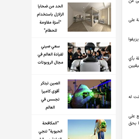
تى عن
الحد من ضحايا
الزلازل باستخدام
ة على
"أسرّة مقاومة
للحطام"
زيفوا
سعي صيني
لقيادة العالم في
ة بأي
مجال الروبوتات
يقيين
الصين تبتكر
أقوى كاميرا
نت له
تجسس في
العالم
ع على
ا بحق
"المكافحة
الحيوية" تنجي