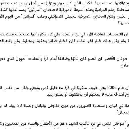
ا وجنرالاتها لتمسك بهذا الكيان الذي كان يهتز ويتزلزل من أجل ان يستعيد بعض
ادة زمام المبادرة وهذه السرعة الاميركية لاحتضان "اسرائيل" ومساندتها كش
دميها؟
ف ان التضحيات القائمة الآن في غزة والضفة وفي كل مكان أنها تضحيات مستحقة
لم يكن هناك خيار آخر، لذلك كان الخيار صائبًا وحكيمًا ومطلوبًا وفي وقته ا
 طوفان الأقصى ان العدو كان تائهًا وضائعًا أمام غزة والحادث المهول الذي تعر
طلاق.
وأوضح سماحته أن ما يجري اليوم جرى في السابق في لبنان عام 2006 وفي حروب متكررة في غزة مع فارق كمي ونوعي ولكن من ن
رح أهداف عالية لا يمكنهم أن يحققوها أو يصلوا إليها.
وأضاف "في عام 2006 وضعوا هدفًا يتمثل بسحق المقاومة في لبنان واستعادة الاسيرين م
مجازر".
يلي" هو قتل الناس في غزة فأغلب الشهداء هم من الأطفال والنساء من المدنيين ولا