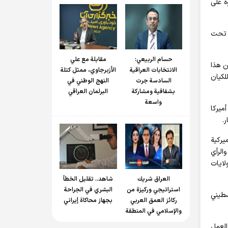
ة على
ن تحت
حسام الربیعي:
مقابلة مع علي
ن هذا
الانتخابات العراقية
الأزبرجاوي، ممثل كتلة
لكيان
السادسة جرت
النهج الوطني في
بشفافية ومشاركة
البرلمان العراقي
واسعة
ميركا
.
يركية
الرأي
لايات
العراق شريك
شاهد.. تقليل الخطأ
استراتيجي وركيزة من
البشري في الجراحة
الفلسطيني
ركائز العمق العربي
بجهاز محاكاة إيراني
والإسلامي في المنطقة
العمل