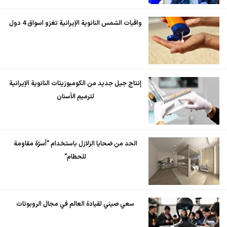
واقيات الشمس النانوية الإيرانية تغزو اسواق 4 دول
إنتاج جيل جديد من الكومبوزيتات النانوية الإيرانية
لترميم الأسنان
الحد من ضحايا الزلازل باستخدام "أسرّة مقاومة
للحطام"
سعي صيني لقيادة العالم في مجال الروبوتات