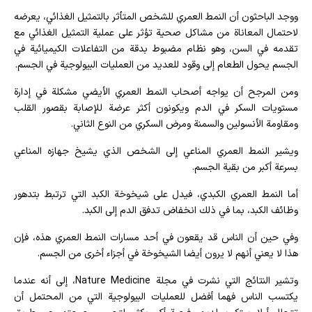
ووجد الباحثون أن النمط العمري للشخص المتأثر بالتمثيل الغذائي، يعرضه
لاحتمال المعاناة من مشاكل صحية تؤثر على عملية التمثيل الغذائي مع
تقدمه في السن، وهو نظام مضبوط بدقة من التفاعلات الكيميائية في
الجسم يحول الطعام إلى وقود للعديد من العمليات البيولوجية في الجسم.
ومن المرجح أن يواجه أصحاب النمط العمري الأيضي مشكلة في إدارة
مستويات السكر في الدم ويكونون أكثر عرضة للإصابة بقصور القلب
ومقاومة الأنسولين والسمنة ومرض السكري من النوع الثاني.
ويشير النمط العمري المناعي إلى الشخص الذي يشيخ جهازه المناعي
بسرعة أكبر من بقية الجسم.
أما النمط العمري الكبدي، فيدل على شيخوخة الكبد التي ترتبط بتدهور
وظائف الكبد، بما في ذلك انخفاض تدفق الدم إلى الكبد.
وفي حين أن الناس قد يقعون في أحد مسارات النمط العمري هذه، فإن
هذا لا يعني أنهم لا يرون أيضا الشيخوخة في أجزاء أخرى من الجسم.
وتشير النتائج التي نشرت في مجلة Nature Medicine، إلى أنه عندما
يكتسب الناس فهما أفضل للعمليات البيولوجية التي من المحتمل أن