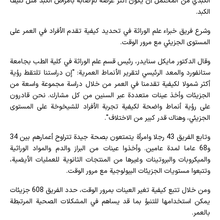
الكبدي من المحتمل أن يكون أكثر عرضة للإصابة بأمراض الكبد مثل تليف
الكبد.
وشرع فريق خبراء علم الوراثة في تحديد كيفية تقدم الأفراد في العمر على
المستوى الجزيئي مع مرور الوقت.
وقال الدكتور مايكل سنايدر، رئيس قسم علم الوراثة في كلية الطب بجامعة
ستانفورد والمعد الرئيسي لتقرير الأنماط العمرية: "إن دراستنا تلتقط رؤية
أكثر شمولا لكيفية تقدمنا في العمر من خلال دراسة مجموعة واسعة من
الجزيئات وأخذ عينات متعددة عبر السنين من كل مشارك. نحن قادرون
على رؤية أنماط واضحة لكيفية تجربة الأفراد للشيخوخة على المستوى
الجزيئي، وهناك قدر كبير من الاختلاف".
وتابع الفريق 43 رجلا وامرأة يتمتعون بصحة جيدة تتراوح أعمارهم بين 34
و68 عاما لمدة عامين. وأخذوا عينات من البراز والدم والمواد الوراثية
والميكروبات والبروتينات وغيرها من المنتجات الثانوية للعمليات الأيضية،
وتتبعوا مستويات الجزيئات البيولوجية مع مرور الوقت.
ومن خلال تتبع كيفية تغير العينات بمرور الوقت، حدد الفريق 608 جزيئات
يمكن استخدامها للتنبؤ بما قد يساهم في المشكلات الصحية المرتبطة
بالعمر.