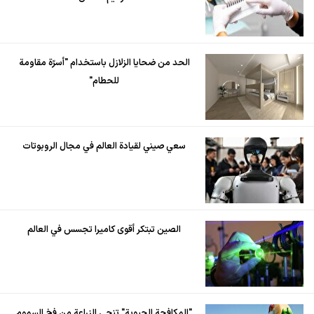
الحد من ضحايا الزلازل باستخدام "أسرّة مقاومة
للحطام"
سعي صيني لقيادة العالم في مجال الروبوتات
الصين تبتكر أقوى كاميرا تجسس في العالم
"المكافحة الحيوية" تنجي الزراعة من فخ السموم