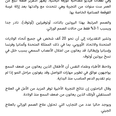
وفي لقطات فيديو مصاحبة للورقة البحثية، يُظهر التقرير طفلة تبلغ من
العمر ست سنوات من التجربة وهي تتحدث مع والدتها بعد إزالة غرسة
القوقعة الصناعية الخاصة بها.
والصمم المرتبط بهذا البروتين بالذات، أوتوفيرلين (أوتوف)، نادر جدا
ويسبب 1-3% فقط من حالات الصمم الوراثي.
وتشير التقديرات إلى أن نحو 20 ألف شخص في جميع أنحاء الولايات
المتحدة والاتحاد الأوروبي، بما في ذلك المملكة المتحدة وألمانيا وفرنسا
وإسبانيا وإيطاليا، قد يعانون من اعتلال الأعصاب السمعي بسبب خلل في
نسخ بروتين أوتوف.
ولاحظ الأطباء وعلماء النفس أن الأطفال الذين يعانون من ضعف السمع
يواجهون عوائق في تطوير مهارات التواصل وقد يفوتون مراحل النمو إذا لم
يتم تقديم الدعم المناسب منذ البداية.
وقال الباحثون إن نتائج التجربة الأخيرة توفر المزيد من الأمل في العلاج
المستقبلي لأولئك الذين يعانون من ضعف السمع منذ الولادة.
ويوجد حاليا عدد من التجارب التي تحاول علاج الصمم الوراثي بالعلاج
الجيني.