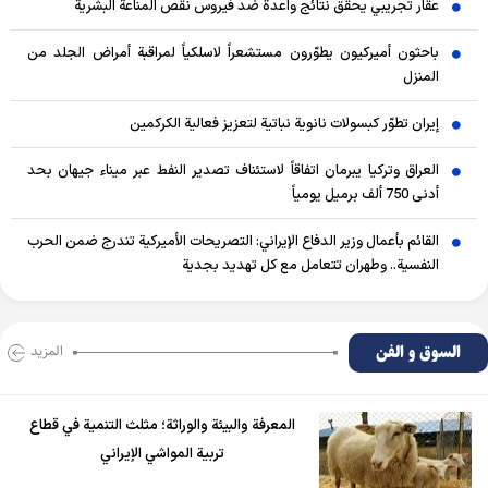
عقار تجريبي يحقق نتائج واعدة ضد فيروس نقص المناعة البشرية
باحثون أميركيون يطوّرون مستشعراً لاسلكياً لمراقبة أمراض الجلد من
المنزل
إيران تطوّر كبسولات نانوية نباتية لتعزيز فعالية الكركمين
العراق وتركيا يبرمان اتفاقاً لاستئناف تصدير النفط عبر ميناء جيهان بحد
أدنى 750 ألف برميل يومياً
القائم بأعمال وزير الدفاع الإيراني: التصريحات الأميركية تندرج ضمن الحرب
النفسية.. وطهران تتعامل مع كل تهديد بجدية
السوق و الفن
المزید
المعرفة والبيئة والوراثة؛ مثلث التنمية في قطاع
تربية المواشي الإيراني