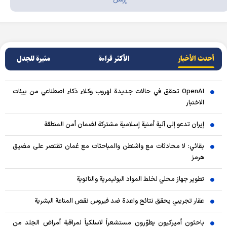
أحدث الأخبار
الأکثر قراءة
مثيرة للجدل
OpenAI تحقق في حالات جديدة لهروب وكلاء ذكاء اصطناعي من بيئات
الاختبار
إيران تدعو إلى آلية أمنية إسلامية مشتركة لضمان أمن المنطقة
بقائي: لا محادثات مع واشنطن والمباحثات مع عُمان تقتصر على مضيق
هرمز
تطوير جهاز محلي لخلط المواد البوليمرية والنانوية
عقار تجريبي يحقق نتائج واعدة ضد فيروس نقص المناعة البشرية
باحثون أميركيون يطوّرون مستشعراً لاسلكياً لمراقبة أمراض الجلد من