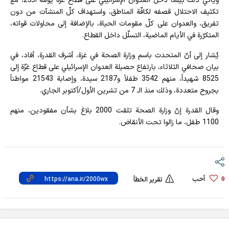
ويأتي ذلك بينما دخل العدوان الإسرائيلي على قطاع غزّة يومه الـ25، مع
تكثيف الاحتلال قصفه لكافّة المناطق، واستهداف كلّ المنشآت من دون
تفريق، والعدوان على كلّ مقومات الحياة، بالإضافة إلى محاولات قواته،
المتكرّرة في الأيام الماضية، التسلّل داخل القطاع.
يُشار إلى أنّ المتحدث باسم وزارة الصحة في غزة، أشرف القدرة، أفاد، في
بيان صحافي الثلاثاء، بارتفاع حصيلة العدوان الإسرائيلي على قطاع غزّة إلى
8525 شهيداً، منهم 3542 طفلاً و2187 سيدة، وإصابة 21543 مواطناً
بجروح متعددة، وذلك منذ الـ 7 من تشرين الأول/أكتوبر الجاري.
وقال القدرة إنّ وزارة الصحة تلقت 2000 بلاغ بشأن مفقودين، منهم
1100 طفل، ما زالوا تحت الأنقاض.
أحب
0
تقرير الخطأ