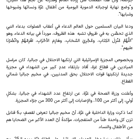
جرائمه، وأنّ هذا الصمت شلّ إرادة العالم وقدرته عن لجم هذا الكيان،
و"وضع نهاية لوجباته الدموية اليومية من أطفال غزّة ونسائها وشيوخها
وشبابها".
ودعا البيان المسلمين حول العالم الدعاء في أعقاب الصلوات بدعاء النبي
الذي تحصَّن به في ظروفٍ تشبه هذه الظروف، مورداً في بيانه الدعاء، وهو
"اللَّهُمَّ مُنْزِلَ الكِتَابِ، ومُجْرِيَ السَّحَابِ، وهَازِمَ الأحْزَابِ، اهْزِمْهُمْ وانْصُرْنَا
عليهم".
وبخصوص المجزرة الإسرائيلية التي ارتكبها الاحتلال في جباليا، كان مراسل
الميادين في قطاع غزة، أفاد بارتقاء عددٍ كبير من الشهداء في مجزرة
جديدة ارتكبتها قوات الاحتلال بحق المدنيين، في مخيم جباليا شمالي
القطاع.
وأعلنت وزراة الصحة في غزّة، عن ارتفاع عدد الشهداء في جباليا، بشكلٍ
أولي، إلى أكثر من 100، والإصابات إلى أكثر من 300 من جرّاء المجزرة.
كما ذكرت وزارة الداخلية في غزّة، أنّ مخيم جباليا تعرض لقصفٍ بـ6 قنابل
تزن كل واحدة طناً من المتفجرات، مؤكدةً أنّ العدد الأكبر من الضحايا هم
من الأطفال والنساء.