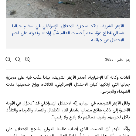
الأزهر الشريف يندّد بمجزرة الاحتلال الإسرائيلي في مخيم جباليا
شمالي قطاع غزة، معتبراً صمت العالم شلّ إرادته وقدرته على لجم
الاحتلال عن جرائمه.
رمز الخبر : 3655
أفادت وکالة آنا الإخباریة، أصدر الأزهر الشريف، بياناً عقّب فيه على مجزرة
جباليا التي ارتكبها كيان الاحتلال الإسرائيلي، الثلاثاء، وراح ضحيتها مئات
الشهداء والجرحى.
وقال الأزهر الشريف، في البيان، إنّه الاحتلال الإسرائيلي قد "تحوَّل في الآونة
الأخيرة إلى ذئبٍ هائج مصابٍ بسُعارِ قتل الأطفال والنساء والأبرياء، والتلذُّذ
بأكل لحومهم وشرب دمائهم بلا رادعٍ ولا رقيبٍ".
وأكّد الأزهر أنّ الصمت الذي أصاب عالمنا الدولي يشجع الاحتلال على