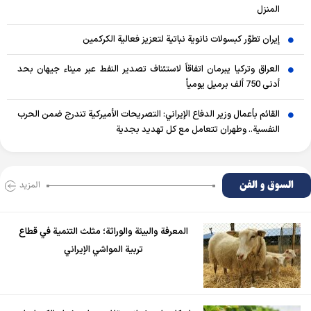
المنزل
إيران تطوّر كبسولات نانوية نباتية لتعزيز فعالية الكركمين
العراق وتركيا يبرمان اتفاقاً لاستئناف تصدير النفط عبر ميناء جيهان بحد
أدنى 750 ألف برميل يومياً
القائم بأعمال وزير الدفاع الإيراني: التصريحات الأميركية تندرج ضمن الحرب
النفسية.. وطهران تتعامل مع كل تهديد بجدية
السوق و الفن
المزید
المعرفة والبيئة والوراثة؛ مثلث التنمية في قطاع
تربية المواشي الإيراني