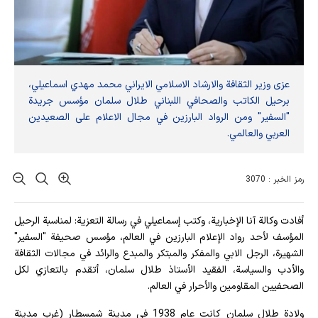
عزى وزير الثقافة والارشاد الاسلامي الايراني محمد مهدي اسماعيلي،
برحيل الكاتب والصحافي اللبناني طلال سلمان مؤسس جريدة
"السفير" ومن الرواد البارزين في مجال الاعلام على الصعيدين
العربي والعالمي.
رمز الخبر : 3070
أفادت وکالة آنا الإخباریة، وكتب إسماعيلي في رسالة التعزية: لمناسبة الرحيل
المؤسف لأحد رواد الإعلام البارزين في العالم، مؤسس صحيفة "السفير"
الشهيرة، الرجل الابي والمفكر والمبتكر والمبدع والرائد في مجالات الثقافة
والأدب والسياسة، الفقيد الأستاذ طلال سلمان، أتقدم بالتعازي لكل
الصحفيين المقاومين والأحرار في العالم.
ولادة طلال سلمان كانت عام 1938 في مدينة شمسطار (غرب مدينة