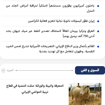
باحثون أميركيون يطوّرون مستشعراً لاسلكياً لمراقبة أمراض الجلد من
المنزل
إيران تطوّر كبسولات نانوية نباتية لتعزيز فعالية الكركمين
العراق وتركيا يبرمان اتفاقاً لاستئناف تصدير النفط عبر ميناء جيهان بحد
أدنى 750 ألف برميل يومياً
القائم بأعمال وزير الدفاع الإيراني: التصريحات الأميركية تندرج ضمن الحرب
النفسية.. وطهران تتعامل مع كل تهديد بجدية
السوق و الفن
المزید
المعرفة والبيئة والوراثة؛ مثلث التنمية في قطاع
تربية المواشي الإيراني