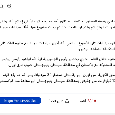
قتصادي رفيعة المستوى برئاسة السيناتور "محمد إسحاق دار" في إسلام أباد والذ
بحضور كبار المسؤولين الباكستانيين، بمن فيهم وزراء الطاقة والنفط والإعلام والتجارة والصناعات؛ تم 
 الرسمية لباكستان الأسبوع الماضي، أنه أجرى مباحثات مهمة مع نظيره الباكستان
استكماله مصلحة البلدين.
غيله خلال العام الجاري بحضور رئيس الجمهورية اية الله ابراهيم رئيسي ورئيس ال
دود المشتركة مع باكستان في محافظة سيستان وبلوجستان جنوب شرق ايران.
أحب
0
تقرير الخطأ