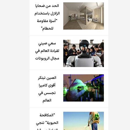
الحد من ضحايا
الزلازل باستخدام
"أسرّة مقاومة
للحطام"
سعي صيني
لقيادة العالم في
مجال الروبوتات
الصين تبتكر
أقوى كاميرا
تجسس في
العالم
"المكافحة
الحيوية" تنجي