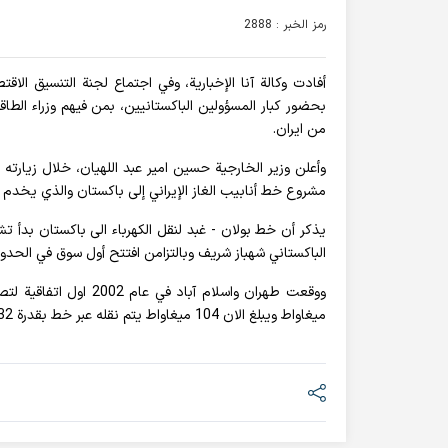
رمز الخبر : 2888
أفادت وکالة آنا الإخباریة، وفي اجتماع لجنة التنسيق الا
من ايران.
وأعلن وزير الخارجية حسين امير عبد اللهيان، خلال زيارته
مشروع خط أنابيب الغاز الإيراني إلى باكستان والذي يخدم 
یذكر أن خط بولان - غبد لنقل الكهرباء الى باكستان بدأ تش
الباكستاني شهباز شریف وبالتزامن افتتح أول سوق في الح
ميغاواط ويبلغ الان 104 ميغاواط يتم نقله عبر خط بقدرة 132 كيلوفولت من جكيغور بمحافظة سيستان وبلوجستان الى منطقة مند الباكستانية.