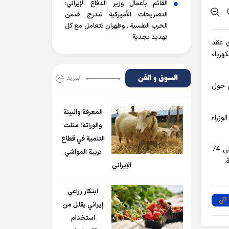
القائم بأعمال وزير الدفاع الإيراني:
التصريحات الأميركية تندرج ضمن
الحرب النفسية.. وطهران تتعامل مع كل
تهديد بجدية
ي عقد
بحث مشروع شراء 104 ميغاوات من الكهرباء
السوق و الفن
المزید
ي حول
المعرفة والبيئة
وزراء
والوراثة؛ مثلث
التنمية في قطاع
ووقعت طهران واسلام آباد في عام 2002 اول اتفاقية لتصدير الكهرباء من ايران الى باكستان بمقدار 34 ميغاواط ومن ثم تم رفع الرقم الى 74
تربية المواشي
الإيراني
ابتكار زراعي
إيراني يقلل من
استخدام