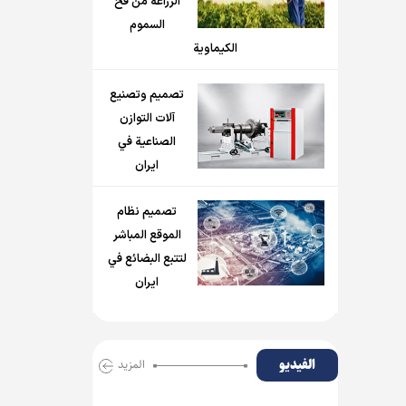
الزراعة من فخ
السموم
الكيماوية
تصميم وتصنيع
آلات التوازن
الصناعية في
ايران
تصميم نظام
الموقع المباشر
لتتبع البضائع في
ايران
الفیدیو
المزید