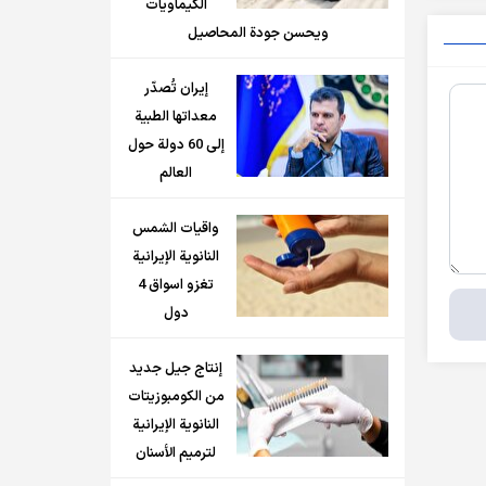
الكيماويات
ويحسن جودة المحاصيل
إيران تُصدّر
معداتها الطبية
إلى 60 دولة حول
العالم
واقيات الشمس
النانوية الإيرانية
تغزو اسواق 4
دول
إنتاج جيل جديد
من الكومبوزيتات
النانوية الإيرانية
لترميم الأسنان