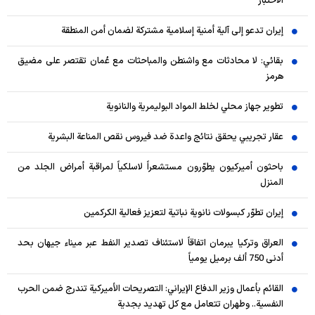
الاختبار
إيران تدعو إلى آلية أمنية إسلامية مشتركة لضمان أمن المنطقة
بقائي: لا محادثات مع واشنطن والمباحثات مع عُمان تقتصر على مضيق
هرمز
تطوير جهاز محلي لخلط المواد البوليمرية والنانوية
عقار تجريبي يحقق نتائج واعدة ضد فيروس نقص المناعة البشرية
باحثون أميركيون يطوّرون مستشعراً لاسلكياً لمراقبة أمراض الجلد من
المنزل
إيران تطوّر كبسولات نانوية نباتية لتعزيز فعالية الكركمين
العراق وتركيا يبرمان اتفاقاً لاستئناف تصدير النفط عبر ميناء جيهان بحد
أدنى 750 ألف برميل يومياً
القائم بأعمال وزير الدفاع الإيراني: التصريحات الأميركية تندرج ضمن الحرب
النفسية.. وطهران تتعامل مع كل تهديد بجدية