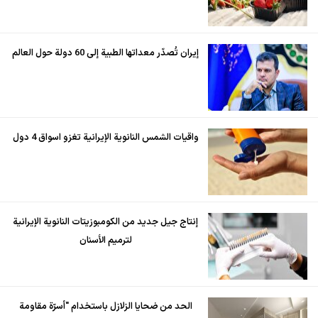
إيران تُصدّر معداتها الطبية إلى 60 دولة حول العالم
واقيات الشمس النانوية الإيرانية تغزو اسواق 4 دول
إنتاج جيل جديد من الكومبوزيتات النانوية الإيرانية
لترميم الأسنان
الحد من ضحايا الزلازل باستخدام "أسرّة مقاومة