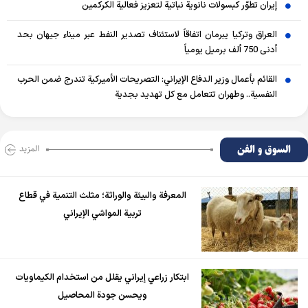
إيران تطوّر كبسولات نانوية نباتية لتعزيز فعالية الكركمين
العراق وتركيا يبرمان اتفاقاً لاستئناف تصدير النفط عبر ميناء جيهان بحد
أدنى 750 ألف برميل يومياً
القائم بأعمال وزير الدفاع الإيراني: التصريحات الأميركية تندرج ضمن الحرب
النفسية.. وطهران تتعامل مع كل تهديد بجدية
السوق و الفن
المزید
المعرفة والبيئة والوراثة؛ مثلث التنمية في قطاع
تربية المواشي الإيراني
ابتكار زراعي إيراني يقلل من استخدام الكيماويات
ويحسن جودة المحاصيل