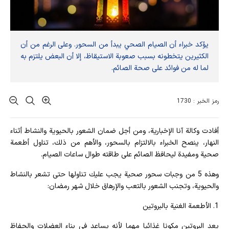
يؤكد خبراء أن الصيام الصحي يبدأ من السحور. وعلى الرغم من أن
الكثيرين يتخطونه بسبب صعوبة الاستيقاظ، إلا أن البعض يلتزم به
لما له من فوائد على صحة الصائم.
رمز الخبر : 1730
أفادت وکالة آنا الإخباریة، ومن أجل ضمان الشعور بالحيوية والنشاط أثناء
النهار، ينصح الخبراء بالالتزام بالسحور، والأهم من ذلك، تناول أطعمة
صحية ومفيدة ليحافظ الصائم على طاقته طوال ساعات الصيام.
وهذه 5 من وجبات سحور صحية يجب عليك تناولها حتى تشعر بالنشاط
والحيوية، وتجنب الشعور بالتعب والإرهاق خلال شهر رمضان:
1. الأطعمة الغنية بالبروتين
يعد البروتين مكونا غذائيا مهما لأنه يساعد في بناء العضلات والحفاظ