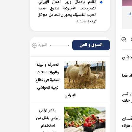
القائم بأعمال وزير الدفاع الإيراني:
التصريحات الأميركية تندرج ضمن
اد
الحرب النفسية.. وطهران تتعامل مع كل
تهديد بجدية
السوق و الفن
المزید
جزئين
المعرفة والبيئة
والوراثة؛ مثلث
د هذا
التنمية في قطاع
تربية المواشي
ن كسر
الإيراني
ر خلف
ابتكار زراعي
إيراني يقلل من
طباء الأسنان
هؤلاء
استخدام