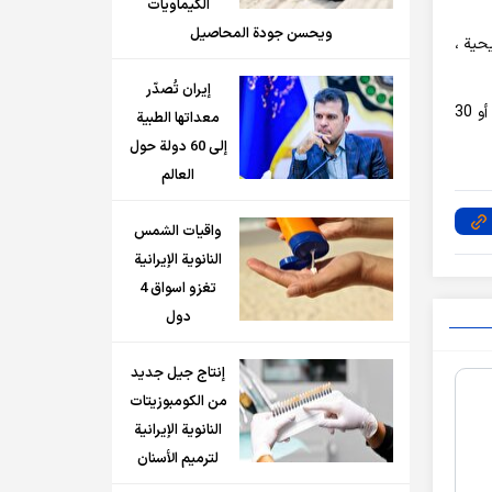
الكيماويات
ويحسن جودة المحاصيل
حية ،
إيران تُصدّر
ورداً على سؤال حول التكلفة الإجمالية لكل إسفين، قالت: التكلفة الإجمالية في ورشة العمل لدينا هي 30 ألف تومان ، اعتمادًا على عدد 20 أو 30
معداتها الطبية
إلى 60 دولة حول
العالم
واقيات الشمس
النانوية الإيرانية
تغزو اسواق 4
دول
إنتاج جيل جديد
من الكومبوزيتات
النانوية الإيرانية
لترميم الأسنان