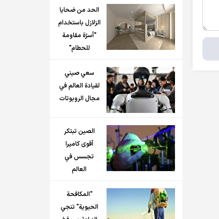
الحد من ضحايا
الزلازل باستخدام
"أسرّة مقاومة
للحطام"
سعي صيني
لقيادة العالم في
مجال الروبوتات
الصين تبتكر
أقوى كاميرا
تجسس في
العالم
"المكافحة
الحيوية" تنجي