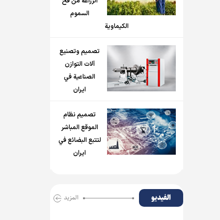
الزراعة من فخ
السموم
الكيماوية
تصميم وتصنيع
آلات التوازن
الصناعية في
ايران
تصميم نظام
الموقع المباشر
لتتبع البضائع في
ايران
الفیدیو
المزید