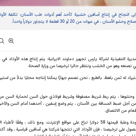
لى النجاح في إنتاج أسافين خشبية كأحد أهم أدوات طب الأسنان: تكلفة الأوت
عبوات من 20 أو 30 قطعة لا يتجاوز دولاراً واحداً.
لمديرة التنفيذية لشركة پارس تجهیز دماوند الايرانية: يتم إنتاج هذه الأوتاد في 
ي نصنعه وهو من الخشب وننتظر حاليا ترخيصا من وزارة الصحة.
راد له ثمن باهظ. بالطبع ، نحن نصمم جهازًا يمكننا إنتاجه محليًا بدلاً من استيرا
أسنان وحشوها ، يتم ربط شريط مصفوفة وشريط فولاذي حول السن لحماية السن م
من أجل ضبط المسافة بين الأسنان ، يتم وضع إسفين ، أحدهما أمام السن والآخ
عام من الالتصاق.
وأكملت: حاليا يتم إنتاجها في صورة مقلدة منخفضة الجودة وعلبة قيمتها 58 دولارا تباع على مواقع الإنترنت. ومع ذلك ، وفقًا لأ
 على ترخيصنا ، فإن الأوتاد التي تنتجها شركتنا هي أسافين قياسية ، وقد أكد 