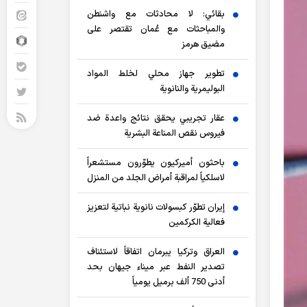
بقائي: لا محادثات مع واشنطن
والمباحثات مع عُمان تقتصر على
مضيق هرمز
تطوير جهاز محلي لخلط المواد
البوليمرية والنانوية
عقار تجريبي يحقق نتائج واعدة ضد
فيروس نقص المناعة البشرية
باحثون أميركيون يطوّرون مستشعراً
لاسلكياً لمراقبة أمراض الجلد من المنزل
إيران تطوّر كبسولات نانوية نباتية لتعزيز
فعالية الكركمين
العراق وتركيا يبرمان اتفاقاً لاستئناف
تصدير النفط عبر ميناء جيهان بحد
أدنى 750 ألف برميل يومياً