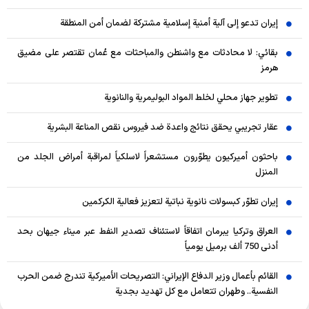
إيران تدعو إلى آلية أمنية إسلامية مشتركة لضمان أمن المنطقة
بقائي: لا محادثات مع واشنطن والمباحثات مع عُمان تقتصر على مضيق
هرمز
تطوير جهاز محلي لخلط المواد البوليمرية والنانوية
عقار تجريبي يحقق نتائج واعدة ضد فيروس نقص المناعة البشرية
باحثون أميركيون يطوّرون مستشعراً لاسلكياً لمراقبة أمراض الجلد من
المنزل
إيران تطوّر كبسولات نانوية نباتية لتعزيز فعالية الكركمين
العراق وتركيا يبرمان اتفاقاً لاستئناف تصدير النفط عبر ميناء جيهان بحد
أدنى 750 ألف برميل يومياً
القائم بأعمال وزير الدفاع الإيراني: التصريحات الأميركية تندرج ضمن الحرب
النفسية.. وطهران تتعامل مع كل تهديد بجدية