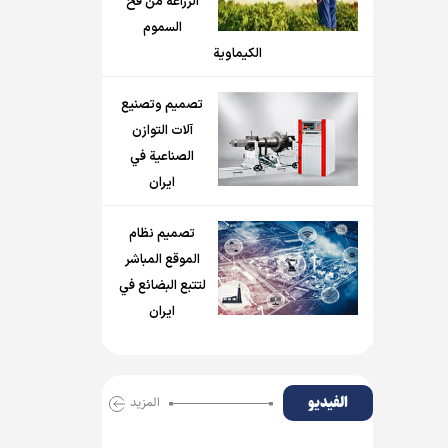
الزراعة من فخ
السموم
الكيماوية
تصميم وتصنيع
آلات التوازن
الصناعية في
ايران
تصميم نظام
الموقع المباشر
لتتبع البضائع في
ايران
الفیدیو
المزید