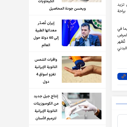
الكيماويات
 تزيد
ويحسن جودة المحاصيل
لتمتع براحة
إيران تُصدّر
ما في
معداتها الطبية
المرض
إلى 60 دولة حول
تُظهر
العالم
على النشاط البدني
واقيات الشمس
النانوية الإيرانية
تغزو اسواق 4
دول
إنتاج جيل جديد
من الكومبوزيتات
النانوية الإيرانية
لترميم الأسنان