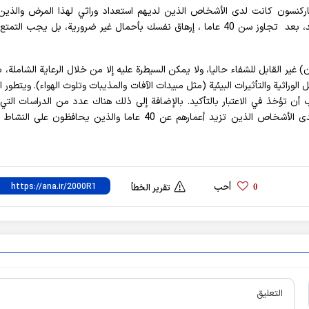
اركنسون كانت لدى الأشخاص الذين لديهم استعداد وراثي لهذا المرض والذين
أعمارهم عن 40 عاما. ومع ذلك، ليس من الضروري بالتأكيد، بعد تجاوز سن 40 عاما ، إرهاق نفسك بأحمال غير ضرورية، بل يجب ا
 القابل للشفاء حاليا، ولا يمكن السيطرة عليه إلا من خلال الرعاية الشاملة، ب
وراثية والتأثيرات البيئية (مثل مبيدات الآفات والمذيبات وتلوث الهواء). ويتطور 
ن تؤخذ في الاعتبار بالتأكيد. بالإضافة إلى ذلك هناك عدد من الدراسات التي 
انخفاض خطر الإصابة بالخرف (ضعف الذاكرة والتفكير) لدى الأشخاص الذين تزيد أعمارهم عن 40 عاما والذين يحافظون 
أحب
0
تقرير الخطأ