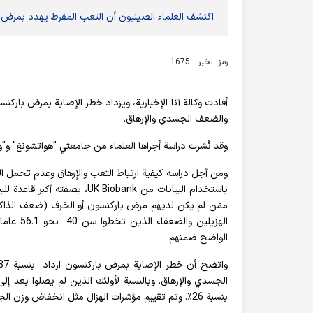
اكتشف العلماء الصينيون أن التعب المفرط يهدد بمرض بارك
رمز الخبر : 1675
والضعف الجسدي والإرهاق.
وقد نُشرت دراسة أجراها العلماء من جامعتي "هواتشونغ" و"ووهان" الص
ومن أجل دراسة كيفية ارتباط التعب والإرهاق وعدم تحمل ال
ممّن لم يكن لديهم مرض باركنسون أو الخرف (ضعف الذاكرة 
الواضح ضمنهم.
الجسدي والإرهاق. وبالنسبة لأولئك الذين لم يصلوا بعد إلى
بنسبة 26٪. وتم تقييم مؤشرات الهزال مثل انخفاض وزن الجسم وضعف الذراعين والساقين وقلة النشاط.