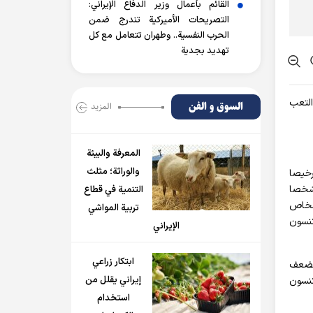
القائم بأعمال وزير الدفاع الإيراني:
التصريحات الأميركية تندرج ضمن
الحرب النفسية.. وطهران تتعامل مع كل
تهديد بجدية
4 عاما مع ظهور علامات التعب
السوق و الفن
المزید
المعرفة والبيئة
والوراثة؛ مثلث
رخيصا
UK B، بصفته أكبر قاعدة للبيانات الإلكترونية للمرضى في بريطانيا، ثم تم إعداد قائمة واسعة تضم 314998 شخصا
التنمية في قطاع
أشخاص
تربية المواشي
ء 1916 حالة من مرض باركنسون
الإيراني
ابتكار زراعي
لامات التعب والضعف
إيراني يقلل من
كنسون
استخدام