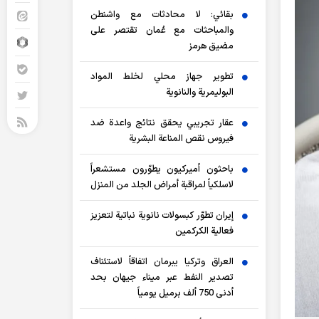
بقائي: لا محادثات مع واشنطن
والمباحثات مع عُمان تقتصر على
مضيق هرمز
تطوير جهاز محلي لخلط المواد
البوليمرية والنانوية
عقار تجريبي يحقق نتائج واعدة ضد
فيروس نقص المناعة البشرية
باحثون أميركيون يطوّرون مستشعراً
لاسلكياً لمراقبة أمراض الجلد من المنزل
إيران تطوّر كبسولات نانوية نباتية لتعزيز
فعالية الكركمين
العراق وتركيا يبرمان اتفاقاً لاستئناف
تصدير النفط عبر ميناء جيهان بحد
أدنى 750 ألف برميل يومياً