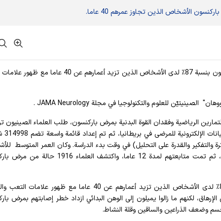
نسون الأشخاص الذين تجاوز عمرهم 40 عاما.
أفادت وکالة آنا الإخباریة، ويزداد خطر الإصابة بمرض باركنسون بنسبة 87٪ لدى الأشخاص الذين تزيد أعمارهم عن 0
ينيتيْن للعلوم والتكنولوجيا في مجلة JAMA Neurology .
تمارين الرياضية وفقدان القوة البدنية بمرض باركنسون، طلب العلماء الصينيون ت
باستخدام البيانات من iobank
والتفكير والقدرة على التحليل) في وقت بدء الدراسة. وكان العمر المتوسط لل
الهزيلين والضعفاء الذين تخطوا سن 40 نحو 56.1 عاما، ثم تمت متابعتهم لمدة 12 عاما، واكتشف العلما
واتضح أن خطر الإصابة بمرض باركنسون ازداد بنسبة 87٪ لدى الأشخاص الذين تزيد أعمارهم عن 40 عاما مع ظهور ع
 الإرهاق، لكنهم ما زالوا يميلون إلى الوهن البدائي ازداد خطر إصابتهم بمرض بار