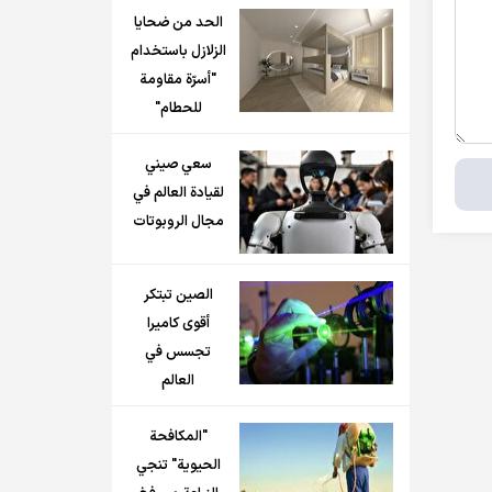
الحد من ضحايا
الزلازل باستخدام
"أسرّة مقاومة
للحطام"
سعي صيني
لقيادة العالم في
مجال الروبوتات
الصين تبتكر
أقوى كاميرا
تجسس في
العالم
"المكافحة
الحيوية" تنجي