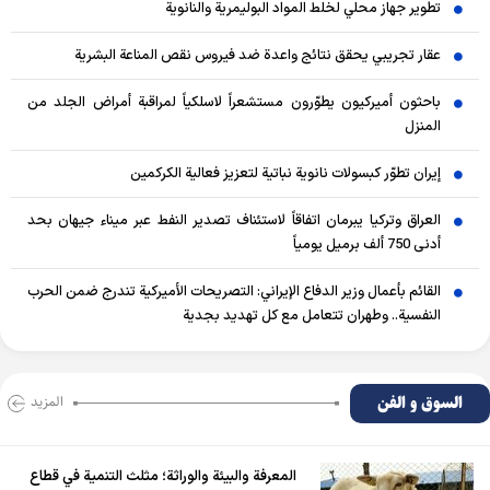
تطوير جهاز محلي لخلط المواد البوليمرية والنانوية
عقار تجريبي يحقق نتائج واعدة ضد فيروس نقص المناعة البشرية
باحثون أميركيون يطوّرون مستشعراً لاسلكياً لمراقبة أمراض الجلد من
المنزل
إيران تطوّر كبسولات نانوية نباتية لتعزيز فعالية الكركمين
العراق وتركيا يبرمان اتفاقاً لاستئناف تصدير النفط عبر ميناء جيهان بحد
أدنى 750 ألف برميل يومياً
القائم بأعمال وزير الدفاع الإيراني: التصريحات الأميركية تندرج ضمن الحرب
النفسية.. وطهران تتعامل مع كل تهديد بجدية
السوق و الفن
المزید
المعرفة والبيئة والوراثة؛ مثلث التنمية في قطاع