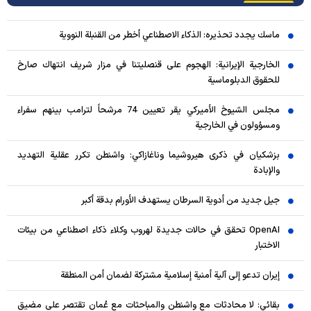
ماسك يجدد تحذيره: الذكاء الاصطناعي أخطر من القنبلة النووية
الخارجية الإيرانية: الهجوم على قنصليتنا في مزار شريف انتهاك صارخ
للحقوق الدبلوماسية
مجلس الشيوخ الأميركي يقر تعيين 74 مرشحاً لترامب بينهم سفراء
ومسؤولون في الخارجية
بزشكيان في ذكرى هيروشيما وناغازاكي: واشنطن تكرر عقلية التهديد
والإبادة
جيل جديد من أدوية السرطان يستهدف الأورام بدقة أكبر
OpenAI تحقق في حالات جديدة لهروب وكلاء ذكاء اصطناعي من بيئات
الاختبار
إيران تدعو إلى آلية أمنية إسلامية مشتركة لضمان أمن المنطقة
بقائي: لا محادثات مع واشنطن والمباحثات مع عُمان تقتصر على مضيق