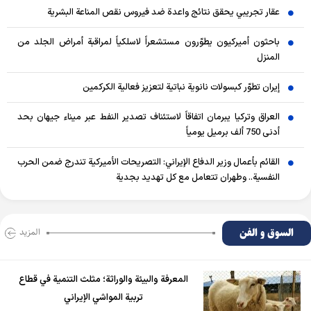
عقار تجريبي يحقق نتائج واعدة ضد فيروس نقص المناعة البشرية
باحثون أميركيون يطوّرون مستشعراً لاسلكياً لمراقبة أمراض الجلد من
المنزل
إيران تطوّر كبسولات نانوية نباتية لتعزيز فعالية الكركمين
العراق وتركيا يبرمان اتفاقاً لاستئناف تصدير النفط عبر ميناء جيهان بحد
أدنى 750 ألف برميل يومياً
القائم بأعمال وزير الدفاع الإيراني: التصريحات الأميركية تندرج ضمن الحرب
النفسية.. وطهران تتعامل مع كل تهديد بجدية
السوق و الفن
المزید
المعرفة والبيئة والوراثة؛ مثلث التنمية في قطاع
تربية المواشي الإيراني