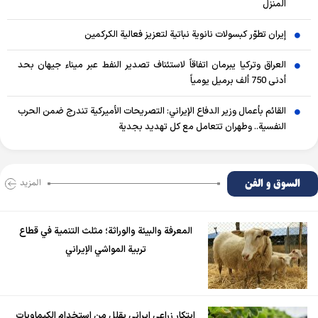
المنزل
إيران تطوّر كبسولات نانوية نباتية لتعزيز فعالية الكركمين
العراق وتركيا يبرمان اتفاقاً لاستئناف تصدير النفط عبر ميناء جيهان بحد
أدنى 750 ألف برميل يومياً
القائم بأعمال وزير الدفاع الإيراني: التصريحات الأميركية تندرج ضمن الحرب
النفسية.. وطهران تتعامل مع كل تهديد بجدية
السوق و الفن
المزید
المعرفة والبيئة والوراثة؛ مثلث التنمية في قطاع
تربية المواشي الإيراني
ابتكار زراعي إيراني يقلل من استخدام الكيماويات