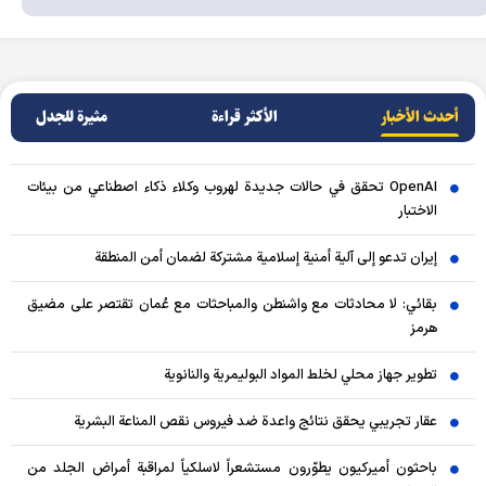
أحدث الأخبار
الأکثر قراءة
مثيرة للجدل
OpenAI تحقق في حالات جديدة لهروب وكلاء ذكاء اصطناعي من بيئات
الاختبار
إيران تدعو إلى آلية أمنية إسلامية مشتركة لضمان أمن المنطقة
بقائي: لا محادثات مع واشنطن والمباحثات مع عُمان تقتصر على مضيق
هرمز
تطوير جهاز محلي لخلط المواد البوليمرية والنانوية
عقار تجريبي يحقق نتائج واعدة ضد فيروس نقص المناعة البشرية
باحثون أميركيون يطوّرون مستشعراً لاسلكياً لمراقبة أمراض الجلد من