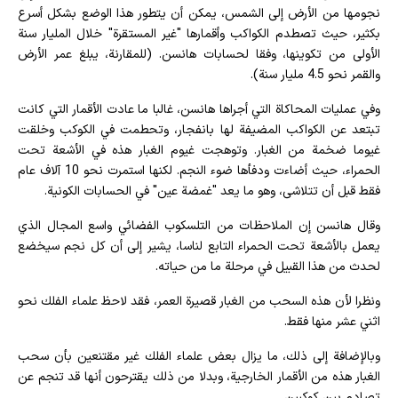
نجومها من الأرض إلى الشمس، يمكن أن يتطور هذا الوضع بشكل أسرع
بكثير، حيث تصطدم الكواكب وأقمارها "غير المستقرة" خلال المليار سنة
الأولى من تكوينها، وفقا لحسابات هانسن. (للمقارنة، يبلغ عمر الأرض
والقمر نحو 4.5 مليار سنة).
وفي عمليات المحاكاة التي أجراها هانسن، غالبا ما عادت الأقمار التي كانت
تبتعد عن الكواكب المضيفة لها بانفجار، وتحطمت في الكوكب وخلقت
غيوما ضخمة من الغبار. وتوهجت غيوم الغبار هذه في الأشعة تحت
الحمراء، حيث أضاءت ودفأها ضوء النجم. لكنها استمرت نحو 10 آلاف عام
فقط قبل أن تتلاشى، وهو ما يعد "غمضة عين" في الحسابات الكونية.
وقال هانسن إن الملاحظات من التلسكوب الفضائي واسع المجال الذي
يعمل بالأشعة تحت الحمراء التابع لناسا، يشير إلى أن كل نجم سيخضع
لحدث من هذا القبيل في مرحلة ما من حياته.
ونظرا لأن هذه السحب من الغبار قصيرة العمر، فقد لاحظ علماء الفلك نحو
اثني عشر منها فقط.
وبالإضافة إلى ذلك، ما يزال بعض علماء الفلك غير مقتنعين بأن سحب
الغبار هذه من الأقمار الخارجية، وبدلا من ذلك يقترحون أنها قد تنجم عن
تصادم بين كوكبين.