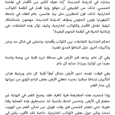
يشارك في الدراسة الجديدة: "إننا نعرف الكثير من الأقمار في نظامنا
الشمسي، لذلك من الطبيعي أن نتوقع رؤية أقمار في أنظمة الكواكب
الخارجية. لذلك، فإن المنظرين مثل براد هانسن، عالم الفلك في جامعة
كاليفورنيا بلوس أنجلوس ومؤلف الدراسة الجديدة، مهتمون باستكشاف
كيفية تفاعل الأقمار والكواكب الخارجية، وكيف تؤثر هذه التفاعلات على
إمكانية الحياة في أنظمة النجوم البعيدة".
تحكم الجاذبية التفاعلات بين الكوكب وأقماره، وتتجلى في شكل مد وجزر
وتأثيرات أخرى، مثل التباطؤ المدي لقمرنا.
وفي كل عام، يزحف قمر الأرض على مسافة تزيد قليلا عن بوصة واحدة
بعيدا عن كوكبنا، ويزداد مداره كل عام.
وفي الوقت نفسه، تدور الأرض بشكل أبطأ قليلا كل عام. ويرتبط هذان
التأثيران ارتباطا مباشرا، بحيث تعطي الأرض بعض الزخم الزاوي من دورانها
إلى مدار القمر.
وإذا استمرت هذه المقايضة فترة كافية، فقد يصبح القمر في النهاية غير
منضمّ إلى الأرض. ولحسن الحظ بالنسبة لنا، ستستغرق هذه العملية وقتا
طويلا حتى تنفجر الشمس قبل وقت طويل من تمكن القمر من الهروب
تماما. ولكن حول بعض الكواكب الخارجية، خاصة تلك الأقرب بكثير إلى