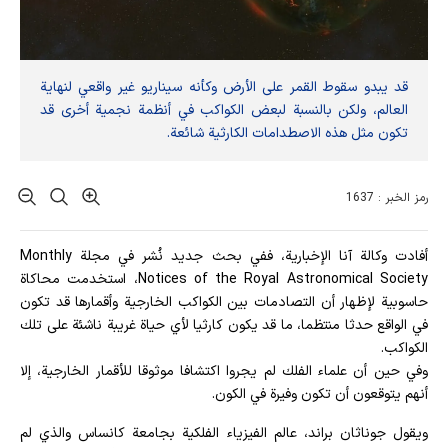
قد يبدو سقوط القمر على الأرض وكأنه سيناريو غير واقعي لنهاية
العالم، ولكن بالنسبة لبعض الكواكب في أنظمة نجمية أخرى قد
تكون مثل هذه الاصطدامات الكارثية شائعة.
رمز الخبر : 1637
أفادت وکالة آنا الإخباریة، ففي بحث جديد نُشر في مجلة Monthly
Notices of the Royal Astronomical Society، استخدمت محاكاة
حاسوبية لإظهار أن التصادمات بين الكواكب الخارجية وأقمارها قد تكون
في الواقع حدثا منتظما، ما قد يكون كارثيا لأي حياة غريبة ناشئة على تلك
الكواكب.
وفي حين أن علماء الفلك لم يجروا اكتشافا موثوقا للأقمار الخارجية، إلا
أنهم يتوقعون أن تكون وفيرة في الكون.
ويقول جوناثان براند، عالم الفيزياء الفلكية بجامعة كانساس والذي لم