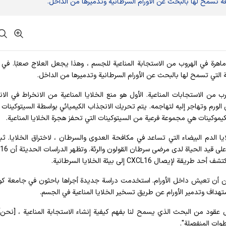
ئعة تسمح لها بالبحث عن الأورام السرطانية وتدميرها من الداخل.
نية ماهرة في الهروب من الاستجابة المناعية للجسم ، وهذا يجعل العلاج صعبًا. في 
عة التي تسمح لها بالبحث عن الأورام السرطانية وتدميرها من الداخل.
من الاستجابات المناعية. الأول هو منع الخلايا المناعية من الانخراط في الا
لى الورم وتهاجر إليه لتهاجمه. يتم تحريك الانجذاب الكيميائي بواسطة السيتوكينات 
لكيموكينات هي مجموعة فرعية من السيتوكينات التي تحفز هجرة الخلايا المناعية.
التائية ، وهي خلايا الدم البيضاء التي تساعد في مكافحة العدوى والسرطان ، لاختراق الخلايا. 
Chemokine CXCL16 ومستقبله ، CXCR6 ، يحسن 
كن أن تعيش داخل الأورام. استخدمت دراسة جديدة أجراها باحثون في جامعة كول
ستهداف وتدمير الأورام عن طريق تسخير الخلايا المناعية في الجسم.
ل عقود من البحث الذي يسمح لنا بفهم كيفية إنشاء الاستجابة المناعية ، [نحن]
ات المنفصلة".