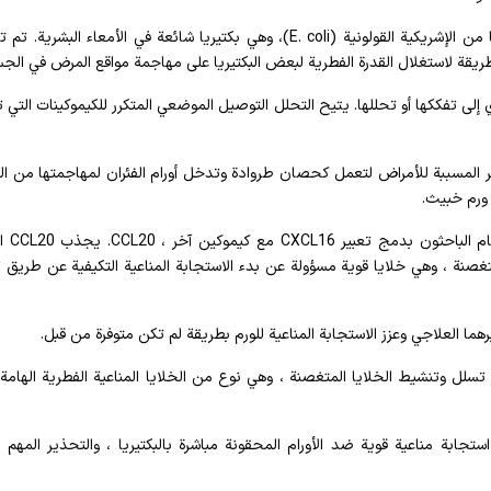
في هذه الدراسة تم إدخال سلالة بروبيوتيك معدلة هندسيًا من الإشريكية القولونية (E. coli)، وهي بكتيريا شائعة في الأمعاء ال
 طريقة لاستغلال القدرة الفطرية لبعض البكتيريا على مهاجمة مواقع المرض في الج
دي إلى تفككها أو تحللها. يتيح التحلل التوصيل الموضعي المتكرر للكيموكينات التي
تيريا غير المسببة للأمراض لتعمل كحصان طروادة وتدخل أورام الفئران لمهاجمتها من ا
 ورم خبيث.
في هذه الدراسة، بالإضافة إ
لمتغصنة ، وهي خلايا قوية مسؤولة عن بدء الاستجابة المناعية التكيفية عن طريق 
ما العلاجي وعزز الاستجابة المناعية للورم بطريقة لم تكن متوفرة من قبل.
تسلل وتنشيط الخلايا المتغصنة ، وهي نوع من الخلايا المناعية الفطرية الهامة 
ستجابة مناعية قوية ضد الأورام المحقونة مباشرة بالبكتيريا ، والتحذير المهم 