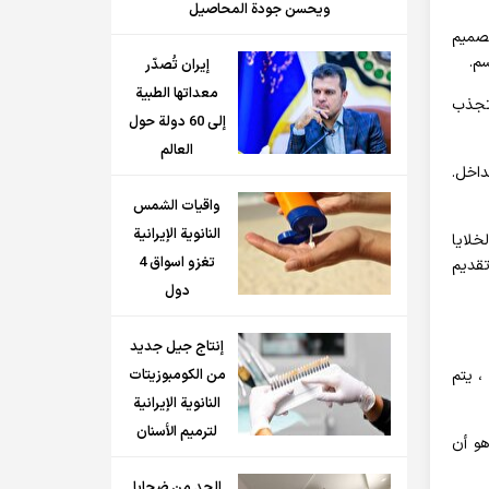
ويحسن جودة المحاصيل
بشرية. تم تصميم
سم.
إيران تُصدّر
معداتها الطبية
 تجذب
إلى 60 دولة حول
العالم
لداخل.
واقيات الشمس
النانوية الإيرانية
لى استخدام بكتيريا مُهندَسة قام الباحثون بدمج تعبير CXCL16 مع كيموكين آخر ، CCL20. يجذب CCL20 الخلايا
تغزو اسواق 4
تقديم
دول
إنتاج جيل جديد
، يتم
من الكومبوزيتات
النانوية الإيرانية
لترميم الأسنان
هو أن
الحد من ضحايا