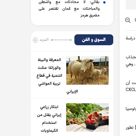
بقائي: لا محادثات مع واشنطن
والمباحثات مع عُمان تقتصر على
مضيق هرمز
دراسة
السوق و الفن
المزید
نجذاب
المعرفة والبيئة
، وهي
والوراثة؛ مثلث
التنمية في قطاع
ثبت أن
تربية المواشي
البقاء على قيد الحياة لدى مرضى سرطان القولون والرئة. وتظهر الدراسات الحديثة أن CXCL16
الإيراني
ابتكار زراعي
ومبيا
إيراني يقلل من
استخدام
 نطور
الكيماويات