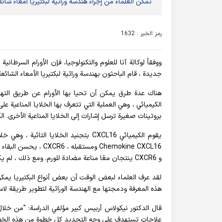
تمكن العلماء من إجراء هندسة وراثية لبكتيريا أمعاء شا
رمز الخبر : 1632
ووفقاً لوكالة آنا للعلوم والتكنولوجيا، فإن الأورام السرطا
جديدة ، قام الباحثون بهندسة وراثية لبكتيريا الأمعاء الشائ
هناك عدة طرق يمكن أن تحيا بها الأورام عن طريق التهرب 
الكيميائي ، وهي العملية التي تتعرف بها الخلايا المناعية ع
بروتينات صغيرة ترسل إشارات إلى الخلايا المناعية الأخرى. ا
يقوم الكيميائي CXCL16 بتجنيد الخلايا 
و CXCR6 ينتجان معًا مناعة مضادة للورم. ومع ذلك ، لم يكتشف أحد طريقة لإيصال CXCL16 إلى بيئة الخلايا السرطانية.
لقد عرف العلماء لبعض الوقت أن بعض أنواع البكتيريا يم
هذه المعرفة ودمجتها مع الهندسة الوراثية لتطوير طريقة لا
قال الدكتور نيكولاس أربيس كبير مؤلفي الدراسة: "من خلا
علاجات تستهدف على وجه التحديد كل خطوة من هذه الخطو