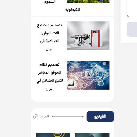
السموم
الكيماوية
تصميم وتصنيع
آلات التوازن
الصناعية في
ايران
تصميم نظام
الموقع المباشر
لتتبع البضائع في
ايران
الفیدیو
المزید