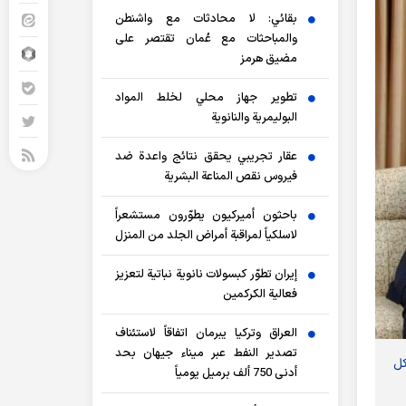
بقائي: لا محادثات مع واشنطن
والمباحثات مع عُمان تقتصر على
مضيق هرمز
تطوير جهاز محلي لخلط المواد
البوليمرية والنانوية
عقار تجريبي يحقق نتائج واعدة ضد
فيروس نقص المناعة البشرية
باحثون أميركيون يطوّرون مستشعراً
لاسلكياً لمراقبة أمراض الجلد من المنزل
إيران تطوّر كبسولات نانوية نباتية لتعزيز
فعالية الكركمين
العراق وتركيا يبرمان اتفاقاً لاستئناف
تصدير النفط عبر ميناء جيهان بحد
كل
أدنى 750 ألف برميل يومياً