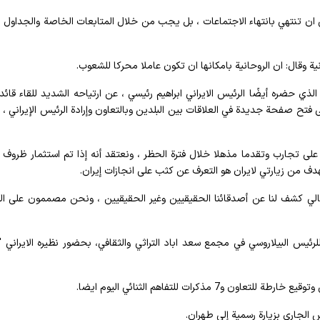
بغي ان تنتهي بانتهاء الاجتماعات ، بل يجب من خلال المتابعات الخاصة والجداول ال
حانية وقال: ان الروحانية بامكانها ان تكون عاملا محركا للشعوب.
لذي حضره أيضًا الرئيس الايراني ابراهيم رئيسي ، عن ارتياحه الشديد للقاء قائد ا
 فتح صفحة جديدة في العلاقات بين البلدين وبالتعاون وإرادة الرئيس الإيراني ، 
على تجارب وتقدما مذهلا خلال فترة الحظر ، ونعتقد أنه إذا تم استثمار ظروف 
ف من زيارتي لايران هو التعرف عن كثب على انجازات إيران.
حالي كشف لنا عن أصدقائنا الحقيقيين وغير الحقيقيين ، ونحن مصممون على ال
يس البيلاروسي في مجمع سعد اباد التراثي والثقافي، بحضور نظيره الايراني "
مذكرات للتفاهم الثنائي اليوم ايضا.