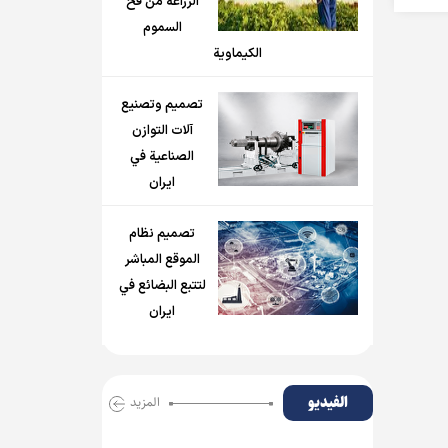
الزراعة من فخ
السموم
الكيماوية
تصميم وتصنيع
آلات التوازن
الصناعية في
ايران
تصميم نظام
الموقع المباشر
لتتبع البضائع في
ايران
الفیدیو
المزید