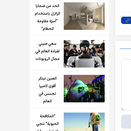
الحد من ضحايا
الزلازل باستخدام
"أسرّة مقاومة
للحطام"
سعي صيني
لقيادة العالم في
مجال الروبوتات
الصين تبتكر
أقوى كاميرا
تجسس في
العالم
"المكافحة
الحيوية" تنجي