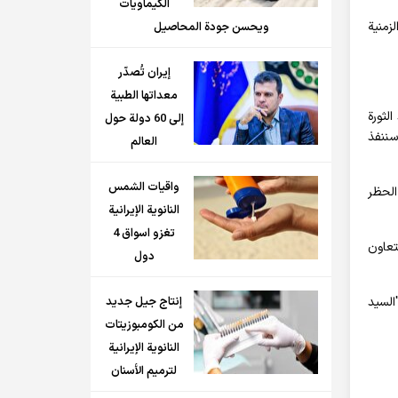
الكيماويات
زمنية
ويحسن جودة المحاصيل
إيران تُصدّر
معداتها الطبية
لثورة
إلى 60 دولة حول
سننفذ
العالم
واقيات الشمس
الحظر
النانوية الإيرانية
تغزو اسواق 4
تعاون
دول
السيد
إنتاج جيل جديد
من الكومبوزيتات
النانوية الإيرانية
لترميم الأسنان