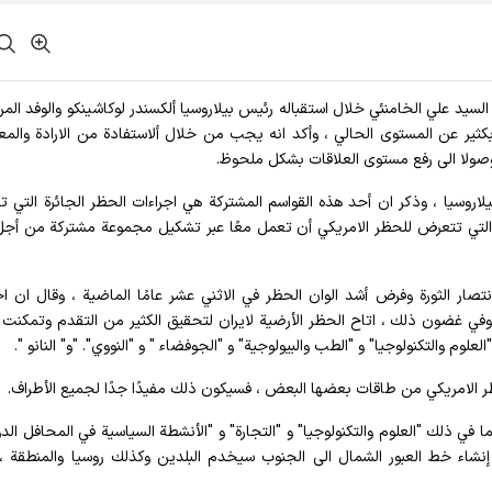
الله السيد علي الخامنئي خلال استقباله رئيس بيلاروسيا ألكسندر لوكاشينكو والوفد المر
 بكثير عن المستوى الحالي ، وأكد انه يجب من خلال ألاستفادة من الارادة والمع
 وصولا الى رفع مستوى العلاقات بشكل ملحوظ.
وبيلاروسيا ، وذكر ان أحد هذه القواسم المشتركة هي اجراءات الحظر الجائرة التي ت
 التي تتعرض للحظر الامريكي أن تعمل معًا عبر تشكيل مجموعة مشتركة من أج
تصار الثورة وفرض أشد الوان الحظر في الاثني عشر عامًا الماضية ، وقال ان اج
وفي غضون ذلك ، اتاح الحظر الأرضية لايران لتحقيق الكثير من التقدم وتمكنت ب
والتكنولوجيا" و "الطب والبيولوجية" و "الجوفضاء " و "النووي". "و" النانو ".
حظر الامريكي من طاقات بعضها البعض ، فسيكون ذلك مفيدًا جدًا لجميع الأطراف.
ا في ذلك "العلوم والتكنولوجيا" و "التجارة" و "الأنشطة السياسية في المحافل الدول
نشاء خط العبور الشمال الى الجنوب سيخدم البلدين وكذلك روسيا والمنطقة ،