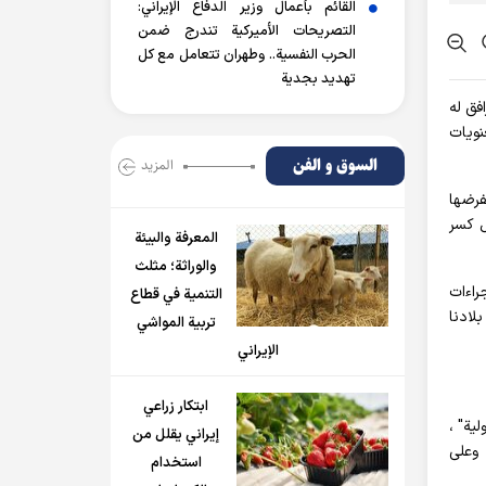
القائم بأعمال وزير الدفاع الإيراني:
التصريحات الأميركية تندرج ضمن
الحرب النفسية.. وطهران تتعامل مع كل
تهديد بجدية
افق له
نويات
السوق و الفن
المزید
فرضها
ل كسر
المعرفة والبيئة
والوراثة؛ مثلث
راءات
التنمية في قطاع
لادنا
تربية المواشي
الإيراني
ابتكار زراعي
ية" ،
إيراني يقلل من
 وعلى
استخدام