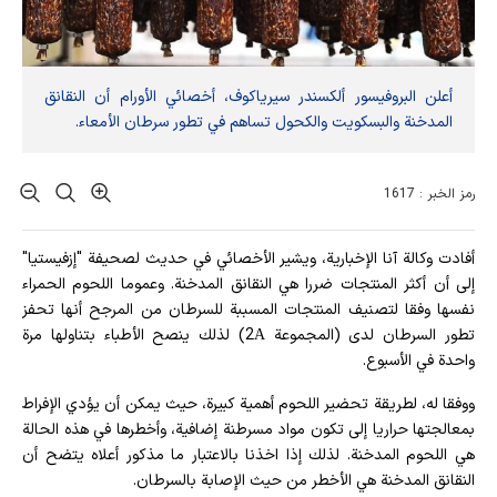
أعلن البروفيسور ألكسندر سيرياكوف، أخصائي الأورام أن النقانق
المدخنة والبسكويت والكحول تساهم في تطور سرطان الأمعاء.
رمز الخبر : 1617
أفادت وکالة آنا الإخباریة، ويشير الأخصائي في حديث لصحيفة "إزفيستيا"
إلى أن أكثر المنتجات ضررا هي النقانق المدخنة. وعموما اللحوم الحمراء
نفسها وفقا لتصنيف المنتجات المسببة للسرطان من المرجح أنها تحفز
تطور السرطان لدى (المجموعة 2А) لذلك ينصح الأطباء بتناولها مرة
واحدة في الأسبوع.
ووفقا له، لطريقة تحضير اللحوم أهمية كبيرة، حيث يمكن أن يؤدي الإفراط
بمعالجتها حراريا إلى تكون مواد مسرطنة إضافية، وأخطرها في هذه الحالة
هي اللحوم المدخنة. لذلك إذا اخذنا بالاعتبار ما مذكور أعلاه يتضح أن
النقانق المدخنة هي الأخطر من حيث الإصابة بالسرطان.