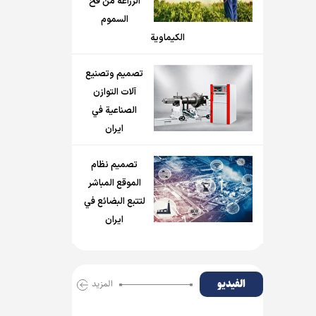
الزراعة من فخ
السموم
الكيماوية
تصميم وتصنيع
آلات التوازن
الصناعية في
ايران
تصميم نظام
الموقع المباشر
لتتبع البضائع في
ايران
الفیدیو
المزید