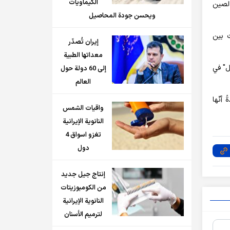
الكيماويات
الصين
ويحسن جودة المحاصيل
ت بين
إيران تُصدّر
معداتها الطبية
ل" في
إلى 60 دولة حول
العالم
أنّها
واقيات الشمس
النانوية الإيرانية
تغزو اسواق 4
دول
إنتاج جيل جديد
من الكومبوزيتات
النانوية الإيرانية
لترميم الأسنان