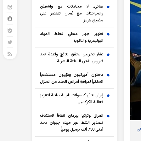
بقائي: لا محادثات مع واشنطن
والمباحثات مع عُمان تقتصر على
مضيق هرمز
تطوير جهاز محلي لخلط المواد
البوليمرية والنانوية
عقار تجريبي يحقق نتائج واعدة ضد
فيروس نقص المناعة البشرية
باحثون أميركيون يطوّرون مستشعراً
لاسلكياً لمراقبة أمراض الجلد من المنزل
إيران تطوّر كبسولات نانوية نباتية لتعزيز
فعالية الكركمين
العراق وتركيا يبرمان اتفاقاً لاستئناف
تصدير النفط عبر ميناء جيهان بحد
غي
أدنى 750 ألف برميل يومياً