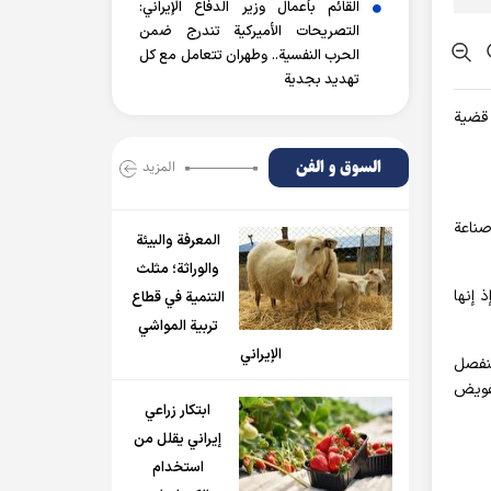
القائم بأعمال وزير الدفاع الإيراني:
التصريحات الأميركية تندرج ضمن
الحرب النفسية.. وطهران تتعامل مع كل
تهديد بجدية
 قضية
السوق و الفن
المزید
صناعة
المعرفة والبيئة
والوراثة؛ مثلث
 إنها
التنمية في قطاع
تربية المواشي
الإيراني
ننفصل
تفويض
ابتكار زراعي
إيراني يقلل من
استخدام