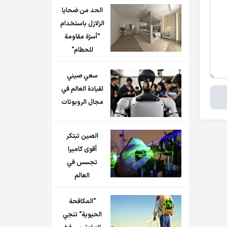
الحد من ضحايا
الزلازل باستخدام
"أسرّة مقاومة
للحطام"
سعي صيني
لقيادة العالم في
مجال الروبوتات
الصين تبتكر
أقوى كاميرا
تجسس في
العالم
"المكافحة
الحيوية" تنجي