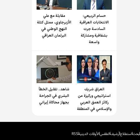
حسام الربیعي:
مقابلة مع علي
الانتخابات العراقية
الأزبرجاوي، ممثل كتلة
السادسة جرت
النهج الوطني في
بشفافية ومشاركة
البرلمان العراقي
واسعة
العراق شريك
شاهد.. تقليل الخطأ
استراتيجي وركيزة من
البشري في الجراحة
ركائز العمق العربي
بجهاز محاكاة إيراني
والإسلامي في المنطقة
بحث
استطلاع
أرشيف
الطقس
الأوقات الدينية
RSS