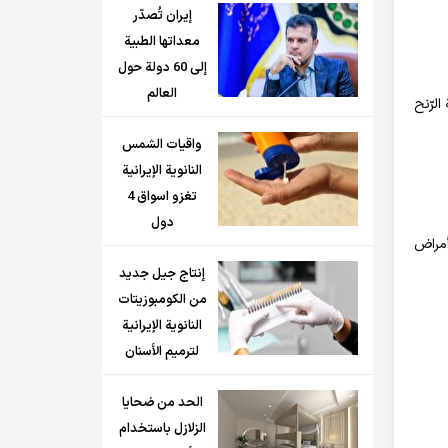
إيران تُصدّر
معداتها الطبية
إلى 60 دولة حول
العالم
ازمة الرّنح
واقيات الشمس
النانوية الإيرانية
تغزو اسواق 4
دول
 وأمراض
إنتاج جيل جديد
من الكومبوزيتات
النانوية الإيرانية
لترميم الأسنان
الحد من ضحايا
الزلازل باستخدام