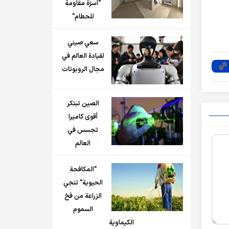
"أسرّة مقاومة
للحطام"
سعي صيني
لقيادة العالم في
مجال الروبوتات
الصين تبتكر
أقوى كاميرا
تجسس في
العالم
"المكافحة
الحيوية" تنجي
الزراعة من فخ
السموم
الكيماوية