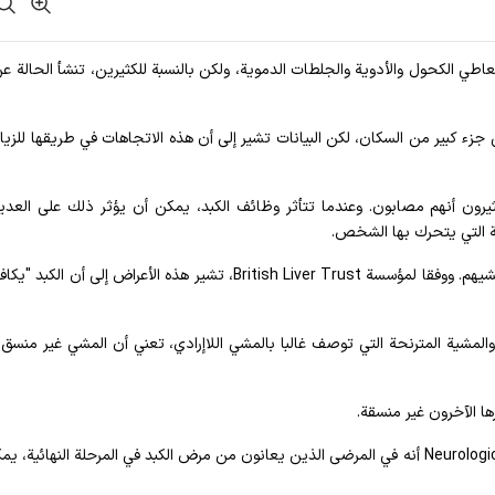
عاطي الكحول والأدوية والجلطات الدموية، ولكن بالنسبة للكثيرين، تنشأ الحالة ع
لدهني غير الكحولي (NAFLD) بالفعل على جزء كبير من السكان، لكن البيانات تشير إلى أن هذه الاتجاهات في طريقها لل
لكثيرون أنهم مصابون. وعندما تتأثر وظائف الكبد، يمكن أن يؤثر ذلك على العد
قة التي يتحرك بها الشخص.
وقد يلاحظ المرضى مع تقدم الحالة تغييرين في طريقة مشيهم. ووفقا لمؤسسة British Liver Trust، تشير هذه الأعراض إلى أ
والمشية المترنحة التي توصف غالبا بالمشي اللاإرادي، تعني أن المشي غير منسق 
ا الآخرون غير منسقة.
وفي عام 2016، أفاد بحث نشر في مجلة Neurological Examination أنه في المرضى الذين يعانون من مرض الكبد في المرحلة النهائي