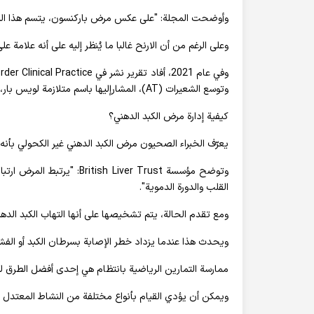
وأوضحت المجلة: "على عكس مرض باركنسون، يتسم هذا المرض
وعلى الرغم من أن الارنح غالبا ما يُنظر إليه على أنه علامة 
وتوسع الشعيرات (AT)، المشارإليها باسم متلازمة لويس بار، وهو مرض نادر، تنكسي عصبي، وراثي يسبب إعاقة شديدة.
كيفية إدارة مرض الكبد الدهني؟
يعرّف الخبراء الصحيون مرض الكبد الدهني غير الكحولي بأنه
وتوضح مؤسسة h Liver Trust
القلب والدورة الدموية".
ومع تقدم الحالة، يتم تشخيصها على أنها التهاب الكبد الده
ويحدث هذا عندما يزداد خطر الإصابة بسرطان الكبد أو الفش
ممارسة التمارين الرياضية بانتظام هي إحدى أفضل الطرق ل
ويمكن أن يؤدي القيام بأنواع مختلفة من النشاط المعتدل 