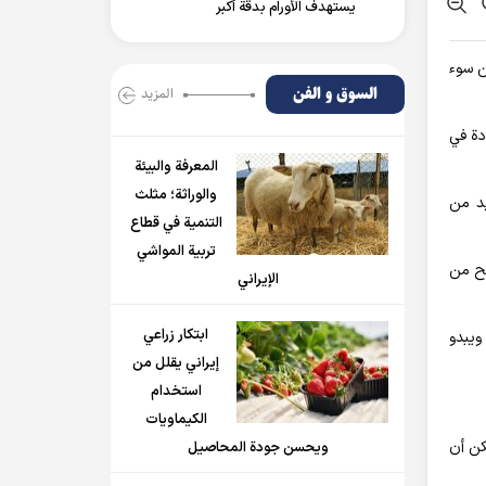
يستهدف الأورام بدقة أكبر
ن سوء
السوق و الفن
المزید
زيادة في
المعرفة والبيئة
والوراثة؛ مثلث
يد من
التنمية في قطاع
تربية المواشي
ن الكبد "يكافح من
الإيراني
ابتكار زراعي
ويبدو
إيراني يقلل من
استخدام
الكيماويات
ة، يمكن أن
ويحسن جودة المحاصيل