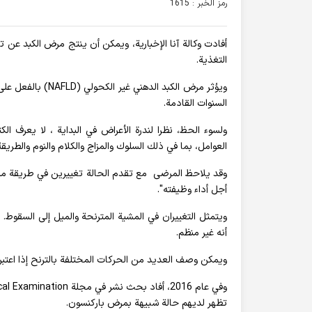
رمز الخبر : 1615
أفادت وکالة آنا الإخباریة، ويمكن أن ينتج مرض الكبد عن ت
التغذية.
ويؤثر مرض الكبد ا
السنوات القادمة.
ولسوء الحظ، نظرا لندرة الأعراض في البداية ، لا يعرف ا
العوامل، بما في ذلك السلوك والمزاج والكلام والنوم والطري
أجل أداء وظيفته".
ويتمثل التغييران في المشية المترنحة والميل إلى السقوط. 
أنه غير منظم.
ويمكن وصف العديد من الحركات المختلفة بالترنح إذا اعتبره
تظهر لديهم حالة شبيهة بمرض باركنسون.