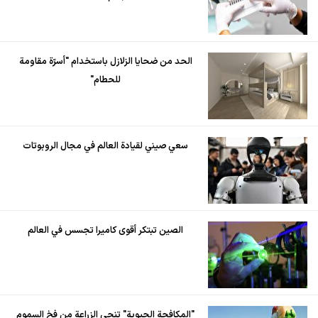
الحد من ضحايا الزلازل باستخدام "أسرّة مقاومة
للحطام"
سعي صيني لقيادة العالم في مجال الروبوتات
الصين تبتكر أقوى كاميرا تجسس في العالم
"المكافحة الحيوية" تنجي الزراعة من فخ السموم