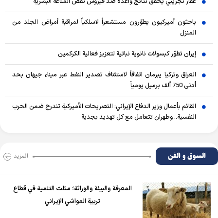
عقار تجريبي يحقق نتائج واعدة ضد فيروس نقص المناعة البشرية
باحثون أميركيون يطوّرون مستشعراً لاسلكياً لمراقبة أمراض الجلد من
المنزل
إيران تطوّر كبسولات نانوية نباتية لتعزيز فعالية الكركمين
العراق وتركيا يبرمان اتفاقاً لاستئناف تصدير النفط عبر ميناء جيهان بحد
أدنى 750 ألف برميل يومياً
القائم بأعمال وزير الدفاع الإيراني: التصريحات الأميركية تندرج ضمن الحرب
النفسية.. وطهران تتعامل مع كل تهديد بجدية
السوق و الفن
المزید
المعرفة والبيئة والوراثة؛ مثلث التنمية في قطاع
تربية المواشي الإيراني