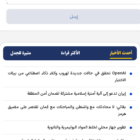
أحدث الأخبار
الأکثر قراءة
مثيرة للجدل
OpenAI تحقق في حالات جديدة لهروب وكلاء ذكاء اصطناعي من بيئات
الاختبار
إيران تدعو إلى آلية أمنية إسلامية مشتركة لضمان أمن المنطقة
بقائي: لا محادثات مع واشنطن والمباحثات مع عُمان تقتصر على مضيق
هرمز
تطوير جهاز محلي لخلط المواد البوليمرية والنانوية