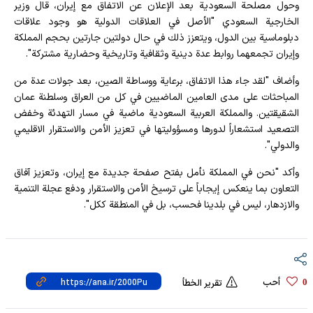
وحول مصلحة السعودية بعد الإعلان عن الاتفاق مع إيران، قال وزير
الخارجية السعودي "الأصل في العلاقات الدولية هو وجود علاقات
دبلوماسية بين الدول، ويتعزز ذلك في حال دولتين جارتين بحجم المملكة
وإيران تجمعهما روابط عدة دينية وثقافية وتاريخية وحضارية مشتركة".
وأضاف "لقد جاء هذا الاتفاق، برعاية ووساطة الصين، بعد جولات عدة من
المباحثات على مدى العامين الماضيين في كل من العراق وسلطنة عمان
الشقيقتين. والمملكة العربية السعودية ماضية في مسار التهدئة وخفض
التصعيد استشعاراً لدورها ومسؤوليتها في تعزيز الأمن والاستقرار الاقليمي
والدولي".
وأكد "نحن في المملكة نأمل بفتح صفحة جديدة مع إيران، وتعزيز آفاق
التعاون بما ينعكس إيجاباً على ترسيخ الأمن والاستقرار ودفع عجلة التنمية
والازدهار، ليس في بلدينا فحسب، بل في المنطقة ككل".
أحب
0
تقرير الخطأ