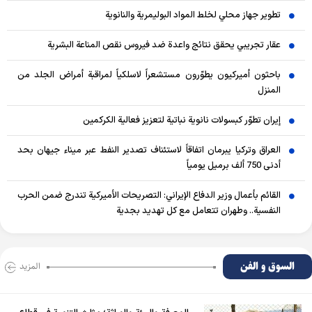
تطوير جهاز محلي لخلط المواد البوليمرية والنانوية
عقار تجريبي يحقق نتائج واعدة ضد فيروس نقص المناعة البشرية
باحثون أميركيون يطوّرون مستشعراً لاسلكياً لمراقبة أمراض الجلد من
المنزل
إيران تطوّر كبسولات نانوية نباتية لتعزيز فعالية الكركمين
العراق وتركيا يبرمان اتفاقاً لاستئناف تصدير النفط عبر ميناء جيهان بحد
أدنى 750 ألف برميل يومياً
القائم بأعمال وزير الدفاع الإيراني: التصريحات الأميركية تندرج ضمن الحرب
النفسية.. وطهران تتعامل مع كل تهديد بجدية
السوق و الفن
المزید