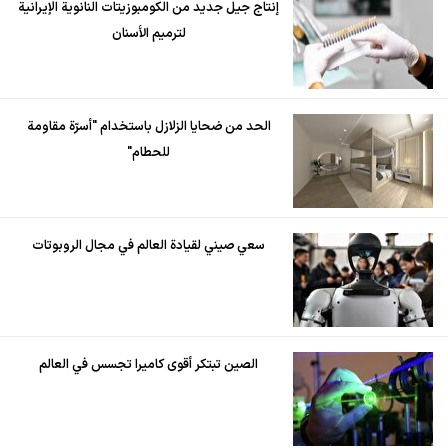
إنتاج جيل جديد من الكومبوزيتات النانوية الإيرانية
لترميم الأسنان
الحد من ضحايا الزلازل باستخدام "أسرّة مقاومة
للحطام"
سعي صيني لقيادة العالم في مجال الروبوتات
الصين تبتكر أقوى كاميرا تجسس في العالم