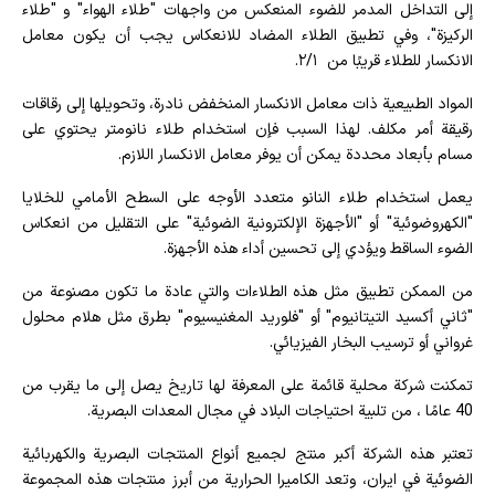
إلى التداخل المدمر للضوء المنعكس من واجهات "طلاء الهواء" و "طلاء
الركيزة"، وفي تطبيق الطلاء المضاد للانعكاس يجب أن يكون معامل
الانكسار للطلاء قريبًا من ۲/۱.
المواد الطبيعية ذات معامل الانكسار المنخفض نادرة، وتحويلها إلى رقاقات
رقيقة أمر مكلف. لهذا السبب فإن استخدام طلاء نانومتر يحتوي على
مسام بأبعاد محددة يمكن أن يوفر معامل الانكسار اللازم.
يعمل استخدام طلاء النانو متعدد الأوجه على السطح الأمامي للخلايا
"الكهروضوئية" أو "الأجهزة الإلكترونية الضوئية" على التقليل من انعكاس
الضوء الساقط ويؤدي إلى تحسين أداء هذه الأجهزة.
من الممكن تطبيق مثل هذه الطلاءات والتي عادة ما تكون مصنوعة من
"ثاني أكسيد التيتانيوم" أو "فلوريد المغنيسيوم" بطرق مثل هلام محلول
غرواني أو ترسيب البخار الفيزيائي.
تمكنت شركة محلية قائمة على المعرفة لها تاريخ يصل إلى ما يقرب من
40 عامًا ، من تلبية احتياجات البلاد في مجال المعدات البصرية.
تعتبر هذه الشركة أكبر منتج لجميع أنواع المنتجات البصرية والكهربائية
الضوئية في ايران، وتعد الكاميرا الحرارية من أبرز منتجات هذه المجموعة