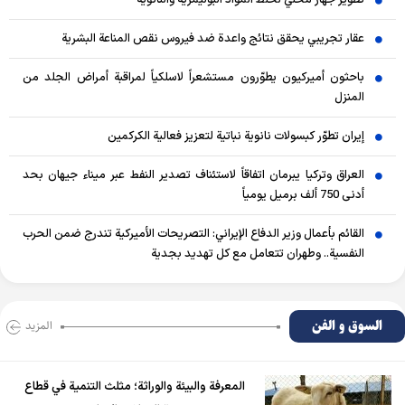
تطوير جهاز محلي لخلط المواد البوليمرية والنانوية
عقار تجريبي يحقق نتائج واعدة ضد فيروس نقص المناعة البشرية
باحثون أميركيون يطوّرون مستشعراً لاسلكياً لمراقبة أمراض الجلد من
المنزل
إيران تطوّر كبسولات نانوية نباتية لتعزيز فعالية الكركمين
العراق وتركيا يبرمان اتفاقاً لاستئناف تصدير النفط عبر ميناء جيهان بحد
أدنى 750 ألف برميل يومياً
القائم بأعمال وزير الدفاع الإيراني: التصريحات الأميركية تندرج ضمن الحرب
النفسية.. وطهران تتعامل مع كل تهديد بجدية
السوق و الفن
المزید
المعرفة والبيئة والوراثة؛ مثلث التنمية في قطاع