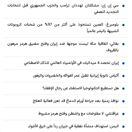
سي إن إن: مشكلتان تهددان ترامب والحزب الجمهوري قبل انتخابات
التجديد النصفي
بلومبرغ: الصين تستحوذ على أكثر من 97% من شحنات الروبوتات
الشبيهة بالبشر عالمياً
بقائي: اتفاقية مكة ليست موجهة ضد إيران وفتح مضيق هرمز مرهون
بالظروف
إيران تحصد 4 ميداليات في الأولمبياد العالمي للذكاء الاصطناعي
أكياس نانوية إيرانية تطيل عمر الفواكه والخضروات والزهور
هل تستطيع التكنولوجيا الاستغناء عن رجال الإطفاء؟
نوافذ زمنية بعد جراحة أورام الدماغ قد تعزز فعالية العلاج
عراقتشي: لا مفاوضات مع واشنطن وفتح هرمز مشروط
اليمن: استهداف منشأة نفطية في جيزان رداً على خرق الأجواء