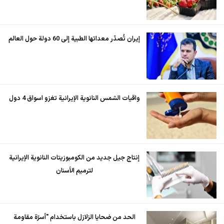
إيران تُصدّر معداتها الطبية إلى 60 دولة حول العالم
واقيات الشمس النانوية الإيرانية تغزو اسواق 4 دول
إنتاج جيل جديد من الكومبوزيتات النانوية الإيرانية
لترميم الأسنان
الحد من ضحايا الزلازل باستخدام "أسرّة مقاومة