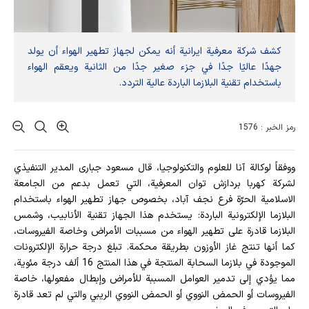
كشف شركة معرفية ايرانية أنه يمكن لجهاز تطهير الهواء أن يولد
جهدًا عاليًا جدًا في جزء صغير جدًا من الثانية ويعقم الهواء
باستخدام تقنية البلازما الباردة عالية التردد.
رمز الخبر : 1576
ووفقاً لوكالة آنا للعلوم والتكنولوجيا، قال مسعود جباری المدير التنفيذي
لشركة کهربا بردازش توان المعرفية، التي تعمل بدعم من الجامعة
الاسلامية الحرّة فرع نجف آباد، بخصوص جهاز تطهير الهواء باستخدام
البلازما الإلكترونية الباردة: يستخدم هذا الجهاز تقنية الأنابيب، وشمس
البلازما قادرة على تطهير الهواء من مسببات الأمراض وخاصة الفيروسات،
كما أنها تنتج غاز الأوزون بطريقة محكمة. تبلغ درجة حرارة الإلكترونات
الموجودة في بلازما السحابة المنتجة في هذا المنتج 16 ألف درجة مئوية،
مما يؤدي إلى تدمير العوامل المسببة للأمراض وإبطال مفعولها، خاصة
الفيروسات أو الحمض النووي أو الحمض النووي الريبي والتي لم تعد قادرة