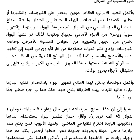
على التسبب في المرض.
وأكمل الخبير الايراني: النظام المؤين يقضي على الفيروسات والبكتيريا أو
يبطلها بقصفها. يتم امتصاص الهواء المحيط إلى الجهاز بواسطة منفاخ
مثبت في الجزء الخلفي من الجهاز ، ثم يمر هذا الهواء عبر بلازما الإلكترون
القوية ويخرج من الجزء الأمامي للجهاز. ونتيجة لذلك تم تنقية الهواء
الخارج من الجهاز وتطهيره من العوامل المسببة للأمراض وخاصة
الفيروسات. يؤدي نشر كميات محكومة من غاز الأوزون في البيئة إلى تطهير
الهواء والأسطح والمسام. كما أنه يزيل الروائح الكريهة من البيئة ودخان
السجائر أو الشيشة. يستهلك هذا الجهاز القليل من الكهرباء ولا يحتاج إلى
استبدال الأجزاء بمرور الوقت.
وأكمل موضحاً: يمكن لهذا المنتج تطهير الهواء باستخدام تقنية البلازما
الباردة عالية التردد؛ بهذه الطريقة ينتج جهدًا عاليًا جدًا في جزء صغير جدًا
من الثانية.
مشيرا إلى أن هذا المنتج تم إنتاجه برأس مال يقارب 5 مليارات تومان (
الدولار 45 ألف تومان)، وقال: جهاز تطهير الهواء باستخدام البلازما
الإلكترونية الباردة اخترع تقنيا في الماضي ، ولدينا الأنبوب الذي ينتج هذه
البلازما داخل الدولة وبطريقة جديدة نحن جعلها أرخص بكثير مع هذا
الإجراء وزادت من قابليتها للاستخدام في الأماكن العامة مثل استخدامها