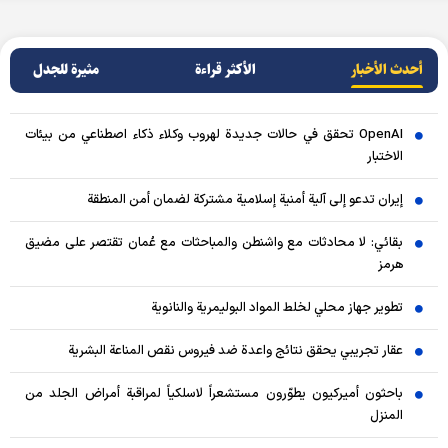
أحدث الأخبار
الأکثر قراءة
مثيرة للجدل
OpenAI تحقق في حالات جديدة لهروب وكلاء ذكاء اصطناعي من بيئات
الاختبار
إيران تدعو إلى آلية أمنية إسلامية مشتركة لضمان أمن المنطقة
بقائي: لا محادثات مع واشنطن والمباحثات مع عُمان تقتصر على مضيق
هرمز
تطوير جهاز محلي لخلط المواد البوليمرية والنانوية
عقار تجريبي يحقق نتائج واعدة ضد فيروس نقص المناعة البشرية
باحثون أميركيون يطوّرون مستشعراً لاسلكياً لمراقبة أمراض الجلد من
المنزل