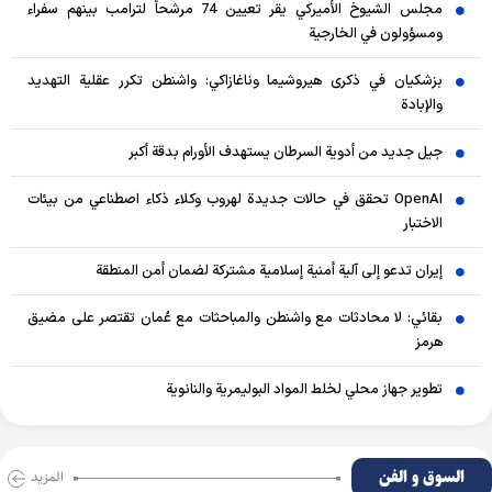
مجلس الشيوخ الأميركي يقر تعيين 74 مرشحاً لترامب بينهم سفراء
ومسؤولون في الخارجية
بزشكيان في ذكرى هيروشيما وناغازاكي: واشنطن تكرر عقلية التهديد
والإبادة
جيل جديد من أدوية السرطان يستهدف الأورام بدقة أكبر
OpenAI تحقق في حالات جديدة لهروب وكلاء ذكاء اصطناعي من بيئات
الاختبار
إيران تدعو إلى آلية أمنية إسلامية مشتركة لضمان أمن المنطقة
بقائي: لا محادثات مع واشنطن والمباحثات مع عُمان تقتصر على مضيق
هرمز
تطوير جهاز محلي لخلط المواد البوليمرية والنانوية
السوق و الفن
المزید