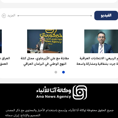
الفیدیو
المزید
بات العراقية
مقابلة مع علي الأزبرجاوي، ممثل كتلة
العراق شريك استراتيجي و
ومشاركة واسعة
النهج الوطني في البرلمان العراقي
العمق العربي والإسلام
جميع الحقوق محفوظة لوكالة آنا للأنباء، ويُسمح باستخدام الأخبار والمحتوى مع ذكر المصدر.
التصميم والإنتاج:
إيران سمانه