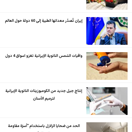
إيران تُصدّر معداتها الطبية إلى 60 دولة حول العالم
واقيات الشمس النانوية الإيرانية تغزو اسواق 4 دول
إنتاج جيل جديد من الكومبوزيتات النانوية الإيرانية
لترميم الأسنان
الحد من ضحايا الزلازل باستخدام "أسرّة مقاومة