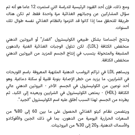
ومع ذلك، فإن أحد القيود الرئيسية للدراسة التي استمرت 12 عاما هو أنه تم
سؤال المشاركين عن وجباتهم الغذائية مرة واحدة فقط. لم تكن هناك
طريقة للتحقق مما إذا كانوا قد التزموا بالنظام الغذائي نفسه طوال تلك
السنوات.
وتنتج أجسامنا بشكل طبيعي الكوليسترول "الضار" أو البروتين الدهني
منخفض الكثافة (LDL)، لكن تناول الوجبات الغذائية الغنية بالدهون
المشبعة والمتحولة يتسبب في إنتاج الجسم للمزيد من البروتين الدهني
منخفض الكثافة.
ويساهم LDL في تراكم الرواسب الدهنية الملتهبة المعروفة باسم اللويحات
في الشرايين، ما يزيد من خطر الإصابة بنوبة قلبية أو سكتة دماغية. وهو
أحد نوعين من الكوليسترول في الجسم. الآخر - البروتين الدهني عالي
الكثافة (HDL) - يمتص الكوليسترول في الشرايين ويعيده إلى الكبد، ثم
يطرده من الجسم. لهذا السبب أطلق عليه اسم الكوليسترول "الجيد".
ويتضمن نظام كيتو الغذائي الحصول على ما بين 60 إلى 80% من
السعرات الحرارية اليومية من الدهون، بما في ذلك الجبن والأفوكادو
والأسماك الدهنية، و20 إلى 30% من البروتينات.