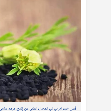
أعلن خبير ايراني في المجال الطبي عن إنتاج مرهم عشبي 100٪ لعلاج الجروح المعدية والمزمنة مثل جروح السكري