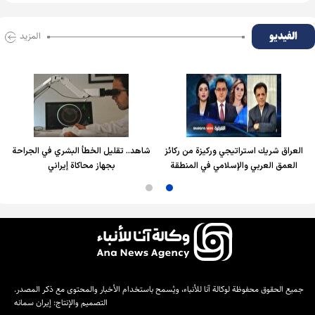
الفیدیو
المزید
العراق شريك استراتيجي وركيزة من ركائز
شاهد.. تقليل الخطأ البشري في الجراحة
العمق العربي والإسلامي في المنطقة
بجهاز محاكاة إيراني
جميع الحقوق محفوظة لوكالة آنا للأنباء، ويُسمح باستخدام الأخبار والمحتوى مع ذكر المصدر.
التصميم والإنتاج:
إيران سمانه