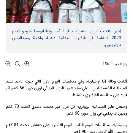
أحرز منتخب ايران المشارك ببطولة آسيا واوقيانوسيا لجودو الصم
2023 المقامة في قرغيزيا، ميدالية ذهبية واحدة وميداليتين
برونزيتين.
رمز الخبر : 1561
أفادت وکالة آنا الإخباریة، وفي منافسات اليوم الاول التي جرت الاحد تقلد
الميدالية الذهبية لايران علي سلحشور بالنزال النهائي لوزن دون 66 كغم اثر
فوزه على منافسه القرغيزي بالنقاط.
وحصل على الميدالية البرونزية كل من امير محمد دفتري تحت 73 كغم
ومهرداد بداغي في وزن دون 60 كغم.
وسيشارك بمنافسات اليوم الثاني، اليوم الاثنين، علي دهقان تحت 81 كغم
وحسين الله كريمي دون 90 كغم.