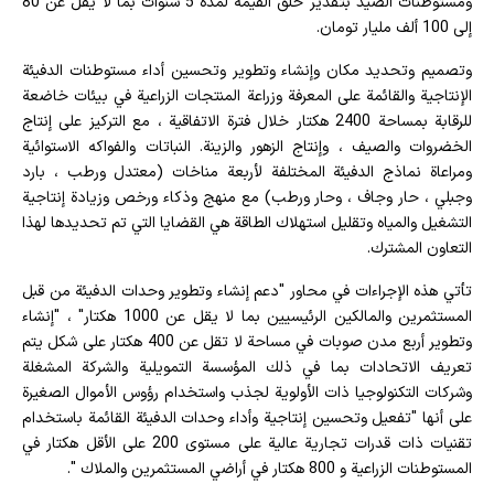
ومستوطنات الصيد بتقدير خلق القيمة لمدة 5 سنوات بما لا يقل عن 80
إلى 100 ألف مليار تومان.
وتصميم وتحديد مكان وإنشاء وتطوير وتحسين أداء مستوطنات الدفيئة
الإنتاجية والقائمة على المعرفة وزراعة المنتجات الزراعية في بيئات خاضعة
للرقابة بمساحة 2400 هكتار خلال فترة الاتفاقية ، مع التركيز على إنتاج
الخضروات والصيف ، وإنتاج الزهور والزينة. النباتات والفواكه الاستوائية
ومراعاة نماذج الدفيئة المختلفة لأربعة مناخات (معتدل ورطب ، بارد
وجبلي ، حار وجاف ، وحار ورطب) مع منهج وذكاء ورخص وزيادة إنتاجية
التشغيل والمياه وتقليل استهلاك الطاقة هي القضايا التي تم تحديدها لهذا
التعاون المشترك.
تأتي هذه الإجراءات في محاور "دعم إنشاء وتطوير وحدات الدفيئة من قبل
المستثمرين والمالكين الرئيسيين بما لا يقل عن 1000 هكتار" ، "إنشاء
وتطوير أربع مدن صوبات في مساحة لا تقل عن 400 هكتار على شكل يتم
تعريف الاتحادات بما في ذلك المؤسسة التمويلية والشركة المشغلة
وشركات التكنولوجيا ذات الأولوية لجذب واستخدام رؤوس الأموال الصغيرة
على أنها "تفعيل وتحسين إنتاجية وأداء وحدات الدفيئة القائمة باستخدام
تقنيات ذات قدرات تجارية عالية على مستوى 200 على الأقل هكتار في
المستوطنات الزراعية و 800 هكتار في أراضي المستثمرين والملاك ".