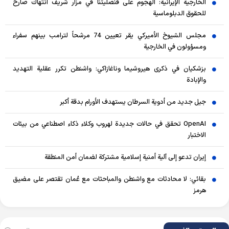
الخارجية الإيرانية: الهجوم على قنصليتنا في مزار شريف انتهاك صارخ
للحقوق الدبلوماسية
مجلس الشيوخ الأميركي يقر تعيين 74 مرشحاً لترامب بينهم سفراء
ومسؤولون في الخارجية
بزشكيان في ذكرى هيروشيما وناغازاكي: واشنطن تكرر عقلية التهديد
والإبادة
جيل جديد من أدوية السرطان يستهدف الأورام بدقة أكبر
OpenAI تحقق في حالات جديدة لهروب وكلاء ذكاء اصطناعي من بيئات
الاختبار
إيران تدعو إلى آلية أمنية إسلامية مشتركة لضمان أمن المنطقة
بقائي: لا محادثات مع واشنطن والمباحثات مع عُمان تقتصر على مضيق
هرمز