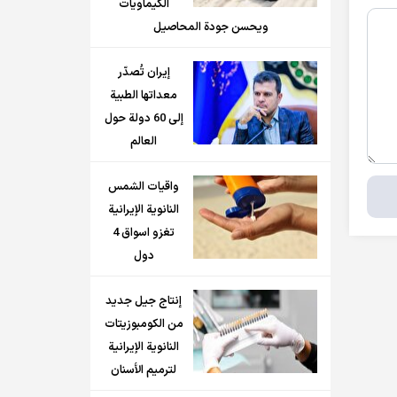
الكيماويات
ويحسن جودة المحاصيل
إيران تُصدّر
معداتها الطبية
إلى 60 دولة حول
العالم
واقيات الشمس
النانوية الإيرانية
تغزو اسواق 4
دول
إنتاج جيل جديد
من الكومبوزيتات
النانوية الإيرانية
لترميم الأسنان