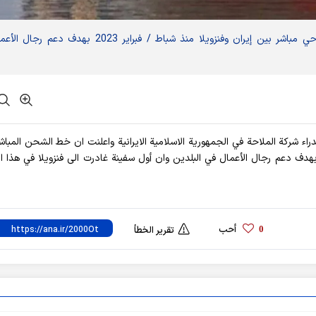
أعلنت السفارة الإيرانية في كراكاس عن إنشاء خط ملاحي مباشر بين إيران وفنزويلا منذ شباط / فبراير 2023 بهدف دعم ر
لمدراء شركة الملاحة في الجمهورية الاسلامية الايرانية واعلنت ان خط الشحن المباش
 بهدف دعم رجال الأعمال في البلدين وان أول سفينة غادرت الى فنزويلا في هذا ال
أحب
0
تقرير الخطأ