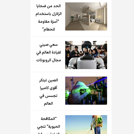
الحد من ضحايا
الزلازل باستخدام
"أسرّة مقاومة
للحطام"
سعي صيني
لقيادة العالم في
مجال الروبوتات
الصين تبتكر
أقوى كاميرا
تجسس في
العالم
"المكافحة
الحيوية" تنجي