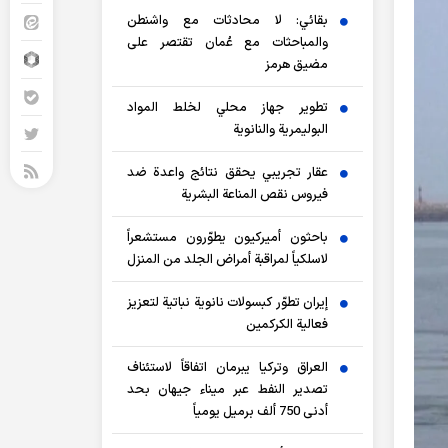
بقائي: لا محادثات مع واشنطن
والمباحثات مع عُمان تقتصر على
مضيق هرمز
تطوير جهاز محلي لخلط المواد
البوليمرية والنانوية
عقار تجريبي يحقق نتائج واعدة ضد
فيروس نقص المناعة البشرية
باحثون أميركيون يطوّرون مستشعراً
لاسلكياً لمراقبة أمراض الجلد من المنزل
إيران تطوّر كبسولات نانوية نباتية لتعزيز
فعالية الكركمين
العراق وتركيا يبرمان اتفاقاً لاستئناف
تصدير النفط عبر ميناء جيهان بحد
أدنى 750 ألف برميل يومياً