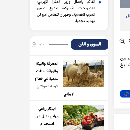
القائم بأعمال وزير الدفاع الإيراني:
التصريحات الأميركية تندرج ضمن
الحرب النفسية.. وطهران تتعامل مع كل
جال الأعمال
تهديد بجدية
السوق و الفن
المزید
ر بين
المعرفة والبيئة
تاريخ
والوراثة؛ مثلث
التنمية في قطاع
تربية المواشي
الإيراني
ابتكار زراعي
إيراني يقلل من
استخدام