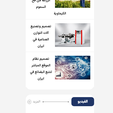
الزراعة من فخ
السموم
الكيماوية
تصميم وتصنيع
آلات التوازن
الصناعية في
ايران
تصميم نظام
الموقع المباشر
لتتبع البضائع في
ايران
الفیدیو
المزید