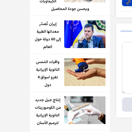
الكيماويات
ويحسن جودة المحاصيل
إيران تُصدّر
معداتها الطبية
إلى 60 دولة حول
العالم
واقيات الشمس
النانوية الإيرانية
تغزو اسواق 4
دول
إنتاج جيل جديد
من الكومبوزيتات
النانوية الإيرانية
لترميم الأسنان