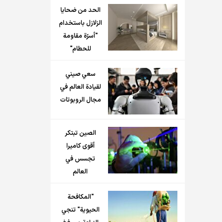
الحد من ضحايا
الزلازل باستخدام
"أسرّة مقاومة
للحطام"
سعي صيني
لقيادة العالم في
مجال الروبوتات
الصين تبتكر
أقوى كاميرا
تجسس في
العالم
"المكافحة
الحيوية" تنجي