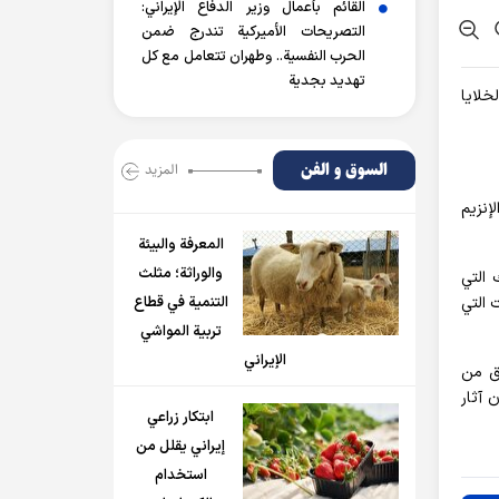
القائم بأعمال وزير الدفاع الإيراني:
التصريحات الأميركية تندرج ضمن
الحرب النفسية.. وطهران تتعامل مع كل
تهديد بجدية
 موت الخلايا
السوق و الفن
المزید
إنزيم
المعرفة والبيئة
والوراثة؛ مثلث
 التي
 التي
التنمية في قطاع
تربية المواشي
الإيراني
قق من
 آثار
ابتكار زراعي
إيراني يقلل من
استخدام