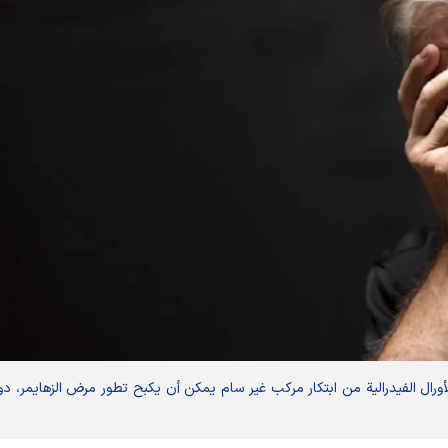
ورال الفيدرالية من ابتكار مركب غير سام يمكن أن يكبح تطور مرض الزهايمر، د