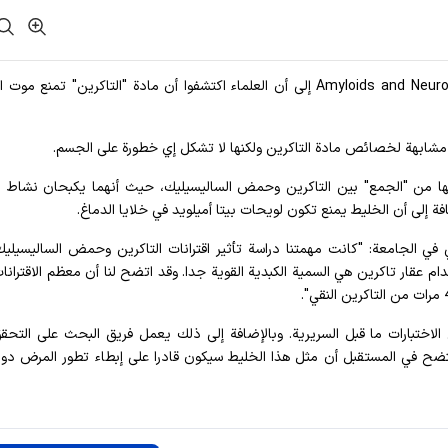
أفادت وکالة آنا الإخباریة، وتشير مجلة Amyloids and Neurological Diseases إلى أن العلماء اكتشفوا أن مادة "التاكرين" تمنع
مشابهة لخصائص مادة التاكرين ولكنها لا تشكل إي خطورة على الجسم.
ا من "الجمع" بين التاكرين وحمض الساليسيليك، حيث أنهما يكبحان نشاط ال
إلى أن الخليط يمنع تكون لويحات بيتا أميلويد في خلايا الدماغ.
ي في الجامعة: "كانت مهمتنا دراسة تأثير اقترانات التاكرين وحمض الساليسيليك
دام عقار تاكرين هي السمية الكبدية القوية جدا. وقد اتضح لنا أن معظم الاقترانات
ى الاختبارات ما قبل السريرية. وبالإضافة إلى ذلك يعمل فريق البحث على التح
ح في المستقبل أن مثل هذا الخليط سيكون قادرا على إبطاء تطور المرض دون