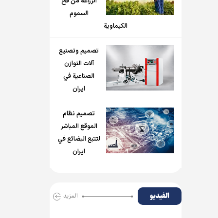
الزراعة من فخ
السموم
الكيماوية
تصميم وتصنيع
آلات التوازن
الصناعية في
ايران
تصميم نظام
الموقع المباشر
لتتبع البضائع في
ايران
الفیدیو
المزید