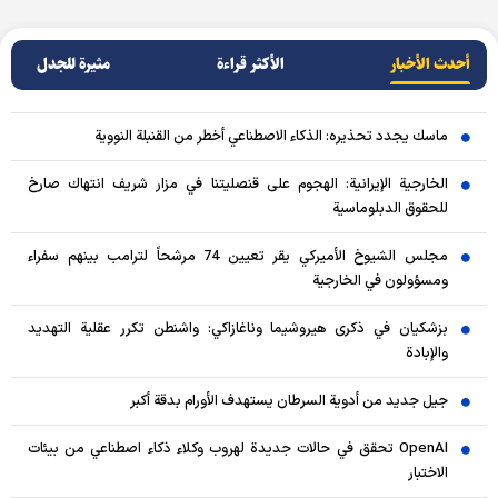
أحدث الأخبار
الأکثر قراءة
مثيرة للجدل
ماسك يجدد تحذيره: الذكاء الاصطناعي أخطر من القنبلة النووية
الخارجية الإيرانية: الهجوم على قنصليتنا في مزار شريف انتهاك صارخ
للحقوق الدبلوماسية
مجلس الشيوخ الأميركي يقر تعيين 74 مرشحاً لترامب بينهم سفراء
ومسؤولون في الخارجية
بزشكيان في ذكرى هيروشيما وناغازاكي: واشنطن تكرر عقلية التهديد
والإبادة
جيل جديد من أدوية السرطان يستهدف الأورام بدقة أكبر
OpenAI تحقق في حالات جديدة لهروب وكلاء ذكاء اصطناعي من بيئات
الاختبار