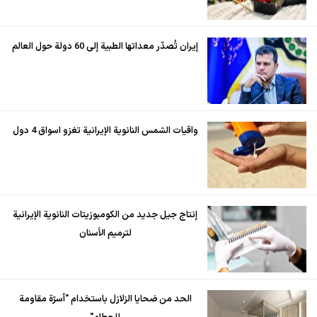
إيران تُصدّر معداتها الطبية إلى 60 دولة حول العالم
واقيات الشمس النانوية الإيرانية تغزو اسواق 4 دول
إنتاج جيل جديد من الكومبوزيتات النانوية الإيرانية
لترميم الأسنان
الحد من ضحايا الزلازل باستخدام "أسرّة مقاومة