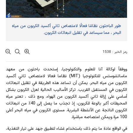
طور الباحثون نظامًا فعالًا لامتصاص ثاني أكسيد الكربون من مياه
البحر ، مما سيساعد في تقليل انبعاثات الكربون.
رمز الخبر : 1538
ووفقاً لوكالة آنا للعلوم والتكنولوجيا، إستحدث باحثون من معهد
ماساتشوستس للتكنولوجيا (MIT) نظاما فعالا لامتصاص ثاني أكسيد
الكربون من مياه البحر. يمكن أن تساعد هذه الطريقة في تقليل انبعاثات
الكربون في المستقبل القريب. تركز الأساليب الحالية لعزل الكربون بشكل
أساسي على إزالة ثاني أكسيد الكربون من الهواء. ومع ذلك ، تعتبر مياه
المحيطات أكبر بالوعة للكربون، إذ تجذب ما يصل إلى 40٪ من انبعاثات
الكربون الناتجة عن الأنشطة البشرية. مستوى الكربون في مياه البحر أعلى
100 مرة ويمكن امتصاصه مباشرة.
في الواقع عادة ما يتم ذلك باستخدام غشاء لتطبيق جهد على تيار التغذية،