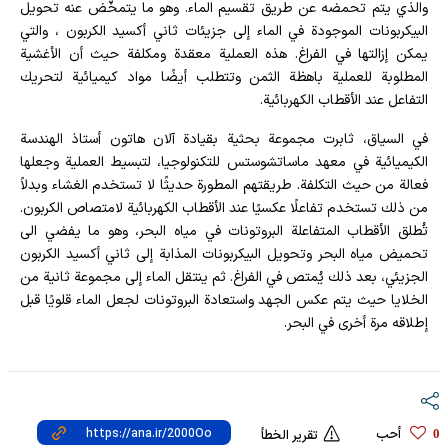
والذي يتم تحمضه عن طريق تقسيم الماء. وهو ما يتمخّض عنه تحويل
البيكربونات الموجودة في الماء إلى جزيئات ثاني أكسيد الكربون ، والتي
يمكن إزالتها في الفراغ. هذه العملية معقدة ومكلفة حيث أن الأغشية
المطلوبة للعملية باهظة الثمن وتتطلب أيضًا مواد كيميائية لتحريك
التفاعل عند الأقطاب الكهربائية.
في السياق، ثابرت مجموعة بحثية بقيادة آلان هاتون أستاذ الهندسة
الكيميائية في معهد ماساتشوستس للتكنولوجيا، لتبسيط العملية وجعلها
فعالة من حيث التكلفة. طريقتهم المطورة حديثًا لا تستخدم الغشاء وبدلاً
من ذلك تستخدم تفاعلًا عكسيًا عند الأقطاب الكهربائية لامتصاص الكربون.
تُطلق الأقطاب المتفاعلة البروتونات في مياه البحر، وهو ما يفضي الى
تحميض مياه البحر وتحويل البيكربونات المذابة إلى ثاني أكسيد الكربون
الجزيئي، بعد ذلك يُمتص في الفراغ. ثم ينتقل الماء إلى مجموعة ثانية من
الخلايا حيث يتم عكس الجهد واستعادة البروتونات لجعل الماء قلويًا قبل
إطلاقه مرة أخرى في البحر.
أحب
0
تقرير الخطأ