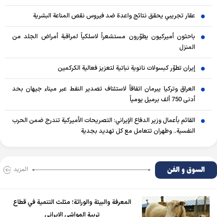
عقار تجريبي يحقق نتائج واعدة ضد فيروس نقص المناعة البشرية
باحثون أميركيون يطوّرون مستشعراً لاسلكياً لمراقبة أمراض الجلد من
المنزل
إيران تطوّر كبسولات نانوية نباتية لتعزيز فعالية الكركمين
العراق وتركيا يبرمان اتفاقاً لاستئناف تصدير النفط عبر ميناء جيهان بحد
أدنى 750 ألف برميل يومياً
القائم بأعمال وزير الدفاع الإيراني: التصريحات الأميركية تندرج ضمن الحرب
النفسية.. وطهران تتعامل مع كل تهديد بجدية
السوق و الفن
المزید
المعرفة والبيئة والوراثة؛ مثلث التنمية في قطاع
تربية المواشي الإيراني