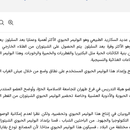
عن عديد السكاريد الطبيعي وهو البوليمر الحيوي الأكثر أهمية وعمليًا بعد السليلوز. ي
 وهو الأكثر وفرة بعد السليلوز. يتم الحصول على الشيتوزان من الطلاء الخارجي
 الكائنات الحية مثل البكتيريا والفطريات والخميرة والرخويات. وهذا البوليمر ا
عات الغذائية والنسيجية.
اج وإعداد هذا البوليمر الحيوي المستخدم على نطاق واسع من خلال عيش الغراب ا
و هيئة التدريس في فرع طهران للجامعة الاسلامية الحرّة، وأوضح العضو المنتدب
الحيوية والأدوية العشبية وخاصة تحضير البوليمر الحيوي الشيتوزان من الفطر ا
روبيان في إنتاج هذا البوليمر الحيوي وتحضيره، ولكن نظرا لعدم إمكانية الوصو
لتكنولوجيا والجهود. من الباحثين الشباب ، قمنا بإعداد البوليمر الحيوي الشيتوز
اء مختلفة من البلاد ، فسيكون هذا البوليمر الحيوي متاحًا. لأن المصانع تودع بقاي