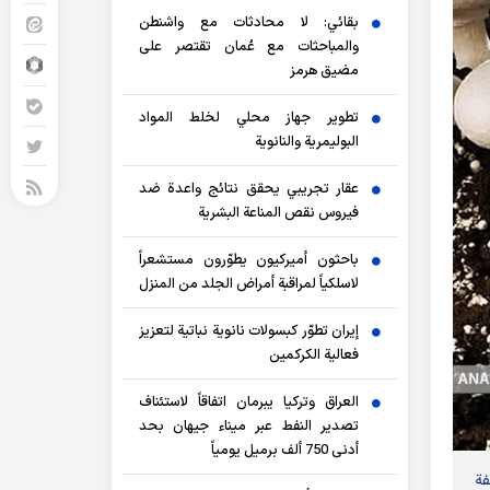
بقائي: لا محادثات مع واشنطن
والمباحثات مع عُمان تقتصر على
مضيق هرمز
تطوير جهاز محلي لخلط المواد
البوليمرية والنانوية
عقار تجريبي يحقق نتائج واعدة ضد
فيروس نقص المناعة البشرية
باحثون أميركيون يطوّرون مستشعراً
لاسلكياً لمراقبة أمراض الجلد من المنزل
إيران تطوّر كبسولات نانوية نباتية لتعزيز
فعالية الكركمين
العراق وتركيا يبرمان اتفاقاً لاستئناف
تصدير النفط عبر ميناء جيهان بحد
أدنى 750 ألف برميل يومياً
فة