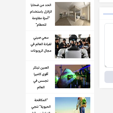
الحد من ضحايا
الزلازل باستخدام
"أسرّة مقاومة
للحطام"
سعي صيني
لقيادة العالم في
مجال الروبوتات
الصين تبتكر
أقوى كاميرا
تجسس في
العالم
"المكافحة
الحيوية" تنجي