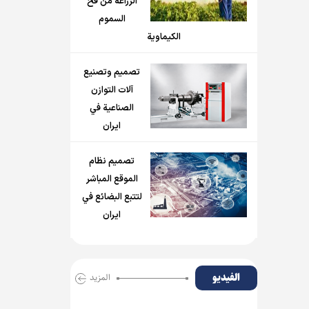
الزراعة من فخ
السموم
الكيماوية
تصميم وتصنيع
آلات التوازن
الصناعية في
ايران
تصميم نظام
الموقع المباشر
لتتبع البضائع في
ايران
الفیدیو
المزید