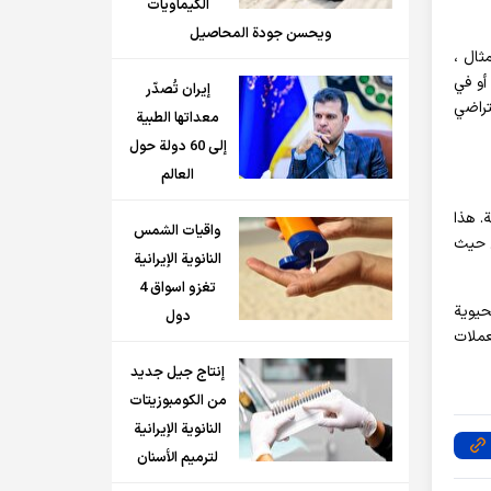
الكيماويات
ويحسن جودة المحاصيل
ثال ،
أو في
إيران تُصدّر
تراضي
معداتها الطبية
إلى 60 دولة حول
العالم
. هذا
واقيات الشمس
ن حيث
النانوية الإيرانية
تغزو اسواق 4
حيوية
دول
عملات
إنتاج جيل جديد
من الكومبوزيتات
النانوية الإيرانية
لترميم الأسنان