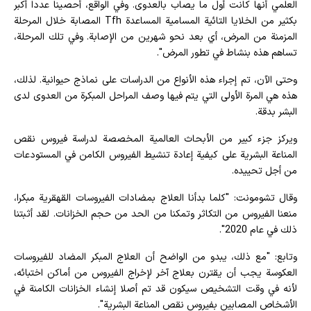
العلمي أنها كانت أول ما يصاب بالعدوى. وفي الواقع، أحصينا عددا أكبر
بكثير من الخلايا التائية المسامية المساعدة Tfh المصابة خلال المرحلة
المزمنة من المرض، أي بعد نحو شهرين من الإصابة. وفي تلك المرحلة،
تساهم هذه بنشاط في تطور المرض".
وحتى الآن، تم إجراء هذه الأنواع من الدراسات على نماذج حيوانية. لذلك،
هذه هي المرة الأولى التي يتم فيها وصف المراحل المبكرة من العدوى لدى
البشر بدقة.
ويركز جزء كبير من الأبحاث العالمية المخصصة لدراسة فيروس نقص
المناعة البشرية على كيفية إعادة تنشيط الفيروس الكامن في المستودعات
من أجل تحييده.
وقال تشومونت: "كلما بدأنا العلاج بمضادات الفيروسات القهقرية مبكرا،
منعنا الفيروس من التكاثر وتمكنا من الحد من حجم الخزانات. لقد أثبتنا
ذلك في عام 2020".
وتابع: "مع ذلك، يبدو من الواضح أن العلاج المبكر المضاد للفيروسات
العكوسة يجب أن يقترن بعلاج آخر لإخراج الفيروس من أماكن اختبائه،
لأنه في وقت التشخيص سيكون قد تم أصلا إنشاء الخزانات الكامنة في
الأشخاص المصابين بفيروس نقص المناعة البشرية".