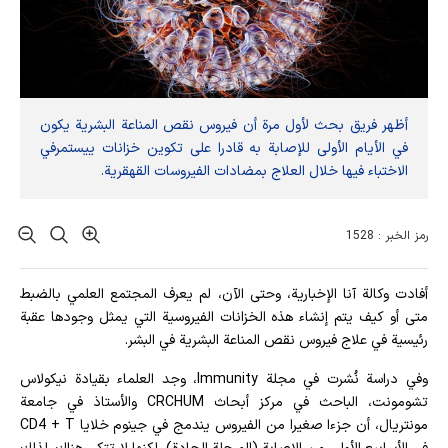
أظهر فريق بحث لأول مرة أن فيروس نقص المناعة البشرية يكون
في الأيام الأولى للإصابة به قادرا على تكوين خزانات ييستمرفي
الاختباء فيها خلال العلاج بمضادات الفيروسات القهقرية.
رمز الخبر : 1528
أفادت وکالة آنا الإخباریة، وحتى الآن، لم يعرف المجتمع العلمي بالضبط
متى أو كيف يتم إنشاء هذه الخزانات الفيروسية التي يمثل وجودها عقبة
رئيسية في علاج فيروس نقص المناعة البشرية في البشر.
وفي دراسة نُشرت في مجلة Immunity، وجد العلماء بقيادة نيكولاس
تشومونت، الباحث في مركز أبحاث CRCHUM والأستاذ في جامعة
مونتريال، أن جزءا صغيرا من الفيروس يندمج في جينوم خلايا CD4 + T