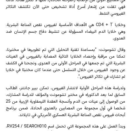
في الأسابيع الأولى من الإصابة (المرحلة الحادة)، لكنها لا تتكرر هناك. لذلك
فهي تفلت من إشعار أسرع أداة تشخيص حتى الآن تكتشف التكاثر
الفيروسي النشط.
وخلايا CD4 + T هي الأهداف الأساسية لفيروس نقص المناعة البشرية.
وهي خلايا الدم البيضاء المسؤولة عن تنشيط دفاع جسم الإنسان ضد
العدوى.
وقال تشومونت: "بمساعدة تقنية التحليل التي تم تطويرها في مختبرنا،
تمكنا من مراقبة وإحصاء الخلايا التائية المصابة بالفيروس في العينات
البشرية التي تم جمعها في المراحل الأولى من العدوى. ونجحنا في الكشف
عن وجود الفيروس من خلال التسلسل حتى عندما كان مختبئا في خلايا
لم تشارك في تكاثر الفيروس".
ولدراسة هذه المراحل الأولية لانتشار الفيروس، تمكن بيير جانتنر، الطالب
السابق لما بعد الدكتوراه في مختبر تشومونت والمؤلف للدراسة المشارك،
من الوصول إلى عينات من الدم وأنسجة العقدة الليمفاوية الإربية من 25
شخصا في أول مجموعة من المصابين بالعدوى الحادة، ضمن برنامج
أبحاث فيروس نقص المناعة البشرية العسكري الأمريكي في تايلاند.
وبدأ العمل على هذه المجموعة التي تحمل اسم RV254 / SEARCH010،