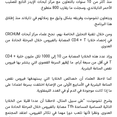
منذ أكثر من 10 سنوات بالتعاون مع مركز أبحاث الإيدز التابع للصليب
الأحمر التايلاندي، وسجلت ما يقارب 800 متطوع.
ويتعاون تشومونت وفريقه بشكل وثيق مع زملائهم في تايلاند منذ إطلاق
هذا البرنامج.
ومن خلال تقنية التحليل الخاصة بهم، نجح علماء مركز أبحاث CRCHUM
في إحصاء خلايا CD4 + T المصابة بالفيروس خلال المرحلة الحادة من
العدوى.
وزاد عدد هذه الخلايا المصابة من 10 إلى 1000 لكل مليون خلية CD4 +
T في أقل من سبعة أيام، ما يُظهر السرعة القصوى التي ينتشر بها فيروس
نقص المناعة البشرية.
كما لاحظ العلماء أن خصائص الخلايا التي يستهدفها فيروس نقص
المناعة البشرية في الأسابيع الأولى من الإصابة اختلفت بسرعة اعتمادا على
ما إذا كانت موجودة في الدم أو في الغدد الليمفاوية.
وشرح تشومونت: "على سبيل المثال، لاحظنا أن عددا قليلا من الخلايا
التائية المسامية المساعدة Tfh مصابة بالفيروس خلال المرحلة الحادة من
العدوى. ونظرا لأنها تلعب دورا مهما في تكاثر الفيروس، اعتقد المجتمع