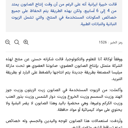
قالت خبيرة ايرانية أنه على الرغم من أن وقت إنتاج الصابون يمتد
من 4 إلى 6 أسابيع، ولكن بهذه الطريقة يتم الحفاظ على جميع
خصائص المكونات المستخدمة في المنتج، والتي تشمل الزيوت
النباتية والنباتات الطبية.
رمز الخبر : 1526
ووفقاً لوكالة آنا للعلوم والتكنولوجيا، قالت شکرانه حسنی عن منتج لهذه
الشركة متمثل بإنتاج الصابون العضوي: صابوننا العضوي هو تحت ماركة
ميليسا المصنعة بطريقة جديدة يتم انتاجها بالضغط على البارد او بطريقة
التبريد.
وأكملت: من الزيوت المستخدمة في الصابون زيت الزيتون وزيت جوز
الهند وزيت السمسم وزيت الخروع وزيت دوار الشمس وزيت بذور العنب
وزيت الكركم وغيرها، وهي محضرة باليد وهذا الصابون لا يضر البشرة ولا
يحتوي على مواد كيميائية أو مواد حافظة.
وأردفت: استعمالات هذا الصابون للوجه واليدين والجسم، وله خصائص
تمنع تساقط الشعر وتقوي الشعر.