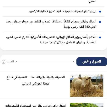
المنزل
إيران تطوّر كبسولات نانوية نباتية لتعزيز فعالية الكركمين
العراق وتركيا يبرمان اتفاقاً لاستئناف تصدير النفط عبر ميناء جيهان بحد
أدنى 750 ألف برميل يومياً
القائم بأعمال وزير الدفاع الإيراني: التصريحات الأميركية تندرج ضمن الحرب
النفسية.. وطهران تتعامل مع كل تهديد بجدية
السوق و الفن
المزید
المعرفة والبيئة والوراثة؛ مثلث التنمية في قطاع
تربية المواشي الإيراني
ابتكار زراعي إيراني يقلل من استخدام الكيماويات