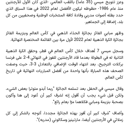
وعزز تتويج ميسي (35 عاما) باللقب العالمي -الذي كان الأول للأرجنتين
منذ عام 1986- حظوظه ليكون الأفضل لعام 2022 في هذا السباق الذي
حدد بطله أصوات مدربي وقادة كافة المنتخبات الوطنية وصحفيين من كل
بلد، إضافة إلى الجماهير.
وظهر مبابي الفائز بجائزة الحذاء الذهبي في كأس العالم وبنزيمة الفائز
بجائزة الكرة الذهبية لعام 2022 لأول مرة بين القائمة المختصرة النهائية.
وسجل ميسي 7 أهداف خلال كأس العالم في قطر، وحقق الكرة الذهبية
الثانية له في البطولة بعدما قاد الأرجنتين للفوز في النهائي 4-2 على فرنسا
بركلات الترجيح، بعد انتهاء الوقت الإضافي بالتعادل 3-3، حيث وصفت
الصحف هذه المباراة بأنها واحدة من أفضل المباريات النهائية في تاريخ
كأس العالم.
وقال ميسي في الحفل بعد تسلمه الجائزة "ربما أبدو متوترا بعض الشيء،
ولكن قبل شيء يجب أن أقول إنه لشرف كبير أن أعود إلى هنا وأكون
بصحبة بنزيمة ومبابي فكلاهما مرّا بعام رائع".
وأضاف "شرف كبير أن أفوز بهذه الجائزة مجددا، أتوجه بالشكر إلى كل
زملائي في الأرجنتين أيضا، مارتينيز وسكالوني (مدربه)".