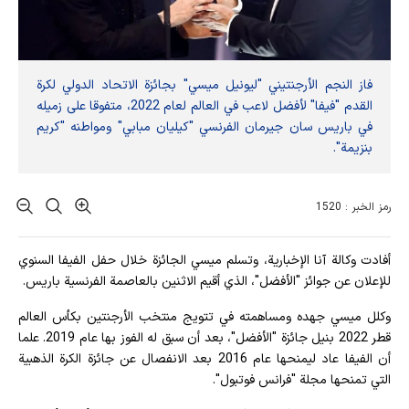
فاز النجم الأرجنتيني "ليونيل ميسي" بجائزة الاتحاد الدولي لكرة
القدم "فيفا" لأفضل لاعب في العالم لعام 2022، متفوقا على زميله
في باريس سان جيرمان الفرنسي "كيليان مبابي" ومواطنه "كريم
بنزيمة".
رمز الخبر : 1520
أفادت وکالة آنا الإخباریة، وتسلم ميسي الجائزة خلال حفل الفيفا السنوي
للإعلان عن جوائز "الأفضل"، الذي أقيم الاثنين بالعاصمة الفرنسية باريس.
وكلل ميسي جهده ومساهمته في تتويج منتخب الأرجنتين بكأس العالم
قطر 2022 بنيل جائزة "الأفضل"، بعد أن سبق له الفوز بها عام 2019. علما
أن الفيفا عاد ليمنحها عام 2016 بعد الانفصال عن جائزة الكرة الذهبية
التي تمنحها مجلة "فرانس فوتبول".