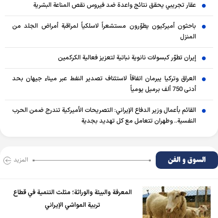
عقار تجريبي يحقق نتائج واعدة ضد فيروس نقص المناعة البشرية
باحثون أميركيون يطوّرون مستشعراً لاسلكياً لمراقبة أمراض الجلد من
المنزل
إيران تطوّر كبسولات نانوية نباتية لتعزيز فعالية الكركمين
العراق وتركيا يبرمان اتفاقاً لاستئناف تصدير النفط عبر ميناء جيهان بحد
أدنى 750 ألف برميل يومياً
القائم بأعمال وزير الدفاع الإيراني: التصريحات الأميركية تندرج ضمن الحرب
النفسية.. وطهران تتعامل مع كل تهديد بجدية
السوق و الفن
المزید
المعرفة والبيئة والوراثة؛ مثلث التنمية في قطاع
تربية المواشي الإيراني