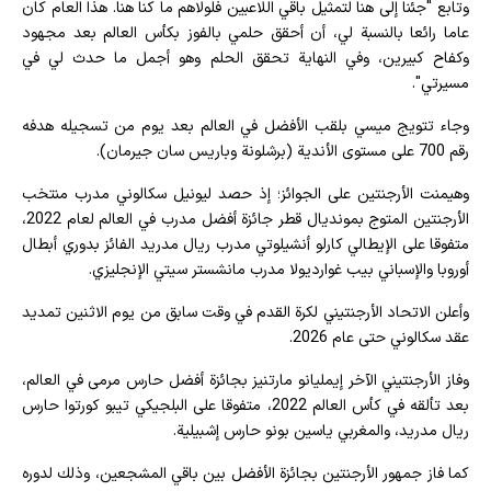
وتابع "جئنا إلى هنا لتمثيل باقي اللاعبين فلولاهم ما كنا هنا. هذا العام كان
عاما رائعا بالنسبة لي، أن أحقق حلمي بالفوز بكأس العالم بعد مجهود
وكفاح كبيرين، وفي النهاية تحقق الحلم وهو أجمل ما حدث لي في
مسيرتي".
وجاء تتويج ميسي بلقب الأفضل في العالم بعد يوم من تسجيله هدفه
رقم 700 على مستوى الأندية (برشلونة وباريس سان جيرمان).
وهيمنت الأرجنتين على الجوائز؛ إذ حصد ليونيل سكالوني مدرب منتخب
الأرجنتين المتوج بمونديال قطر جائزة أفضل مدرب في العالم لعام 2022،
متفوقا على الإيطالي كارلو أنشيلوتي مدرب ريال مدريد الفائز بدوري أبطال
أوروبا والإسباني بيب غوارديولا مدرب مانشستر سيتي الإنجليزي.
وأعلن الاتحاد الأرجنتيني لكرة القدم في وقت سابق من يوم الاثنين تمديد
عقد سكالوني حتى عام 2026.
وفاز الأرجنتيني الآخر إيمليانو مارتنيز بجائزة أفضل حارس مرمى في العالم،
بعد تألقه في كأس العالم 2022، متفوقا على البلجيكي تيبو كورتوا حارس
ريال مدريد، والمغربي ياسين بونو حارس إشبيلية.
كما فاز جمهور الأرجنتين بجائزة الأفضل بين باقي المشجعين، وذلك لدوره